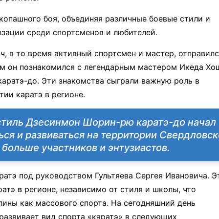
укопашного боя, объединяя различные боевые стили и
изации среди спортсменов и любителей.
ч, в то время активный спортсмен и мастер, отправилс
Там он познакомился с легендарным мастером Икеда Х
аратэ-до. Эти знакомства сыграли важную роль в
ии каратэ в регионе.
 стиль Дзесинмон Шорин-рю каратэ-до начал
ься и развиваться на территории Свердловс
 больше участников и энтузиастов.
ратэ под руководством Гультяева Сергея Ивановича. Э
атэ в регионе, независимо от стиля и школы, что
лины как массового спорта. На сегодняшний день
развивает вид спорта «каратэ» в следующих