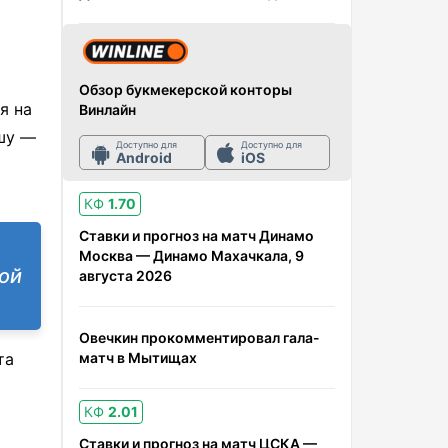
Обзор букмекерской конторы
я на
Винлайн
ошу —
Доступно для
Доступно для
Android
iOS
КФ
1.70
Ставки и прогноз на матч Динамо
Москва — Динамо Махачкала, 9
кой
августа 2026
Овечкин прокомментировал гала-
матч в Мытищах
та
КФ
2.01
Ставки и прогноз на матч ЦСКА —