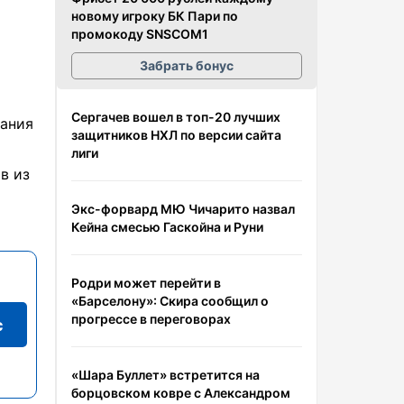
новому игроку БК Пари по
промокоду SNSCOM1
Забрать бонус
Сергачев вошел в топ-20 лучших
рания
защитников НХЛ по версии сайта
лиги
в из
Экс-форвард МЮ Чичарито назвал
Кейна смесью Гаскойна и Руни
Родри может перейти в
«Барселону»: Скира сообщил о
прогрессе в переговорах
с
«Шара Буллет» встретится на
борцовском ковре с Александром