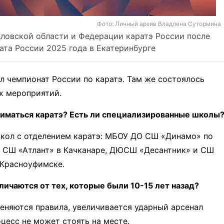
Фото: Личный архив Владлена Сутормина
ловской области и Федерации каратэ России после
ата России 2025 года в Екатеринбурге
л чемпионат России по каратэ. Там же состоялось
х мероприятий.
ниматься каратэ? Есть ли специализированные школы
школ с отделением каратэ: МБОУ ДО СШ «Динамо» по
, СШ «Атлант» в Качканаре, ДЮСШ «Десантник» и СШ
 Красноуфимске.
ичаются от тех, которые были 10-15 лет назад?
еняются правила, увеличивается ударный арсенал
цесс не может стоять на месте.