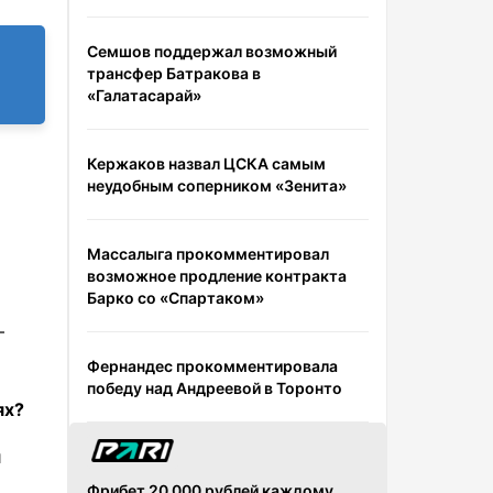
Семшов поддержал возможный
трансфер Батракова в
«Галатасарай»
Кержаков назвал ЦСКА самым
неудобным соперником «Зенита»
Массалыга прокомментировал
возможное продление контракта
Барко со «Спартаком»
—
Фернандес прокомментировала
победу над Андреевой в Торонто
ях?
и
Фрибет 20 000 рублей каждому