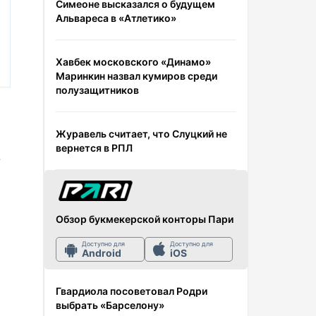
Симеоне высказался о будущем
Альвареса в «Атлетико»
Хавбек московского «Динамо»
Маринкин назвал кумиров среди
полузащитников
Журавель считает, что Слуцкий не
вернется в РПЛ
?
Обзор букмекерской конторы Пари
Доступно для
Доступно для
Android
iOS
Гвардиола посоветовал Родри
выбрать «Барселону»