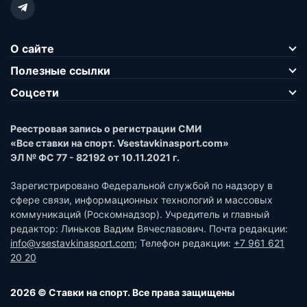
О сайте
Полезные ссылки
Соцсети
Реестровая запись о регистрации СМИ
«Все ставки на спорт. Vsestavkinasport.com»
ЭЛ № ФС 77 - 82192 от 10.11.2021 г.
Зарегистрировано Федеральной службой по надзору в
сфере связи, информационных технологий и массовых
коммуникаций (Роскомнадзор). Учредитель и главный
редактор: Линьков Вадим Вячеславович. Почта редакции:
info@vsestavkinasport.com
; Телефон редакции:
+7 961 621
20 20
2026 © Ставки на спорт. Все права защищены