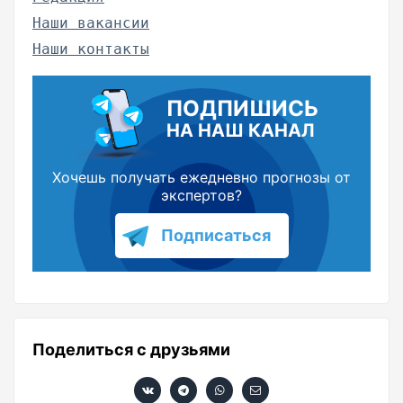
Наши вакансии
Наши контакты
ПОДПИШИСЬ
НА НАШ КАНАЛ
Хочешь получать ежедневно прогнозы от
экспертов?
Подписаться
Поделиться с друзьями