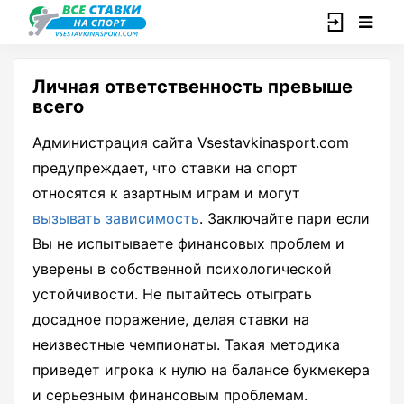
Личная ответственность превыше
всего
Администрация сайта Vsestavkinasport.сom
предупреждает, что ставки на спорт
относятся к азартным играм и могут
вызывать зависимость
. Заключайте пари если
Вы не испытываете финансовых проблем и
уверены в собственной психологической
устойчивости. Не пытайтесь отыграть
досадное поражение, делая ставки на
неизвестные чемпионаты. Такая методика
приведет игрока к нулю на балансе букмекера
и серьезным финансовым проблемам.