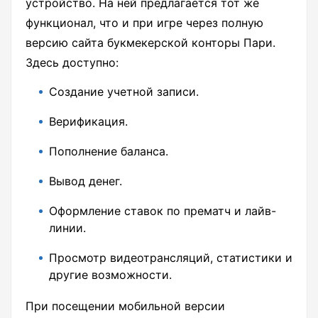
устройство. На ней предлагается тот же
функционал, что и при игре через полную
версию сайта букмекерской конторы Пари.
Здесь доступно:
Создание учетной записи.
Верификация.
Пополнение баланса.
Вывод денег.
Оформление ставок по прематч и лайв-
линии.
Просмотр видеотрансляций, статистики и
другие возможности.
При посещении мобильной версии