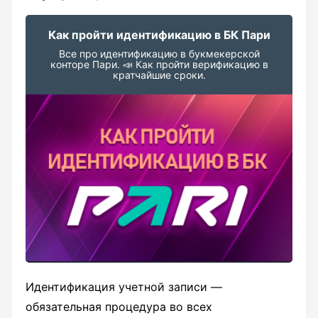
Как пройти идентификацию в БК Пари
Все про идентификацию в букмекерской
конторе Пари. 📣 Как пройти верификацию в
кратчайшие сроки.
Идентификация учетной записи —
обязательная процедура во всех