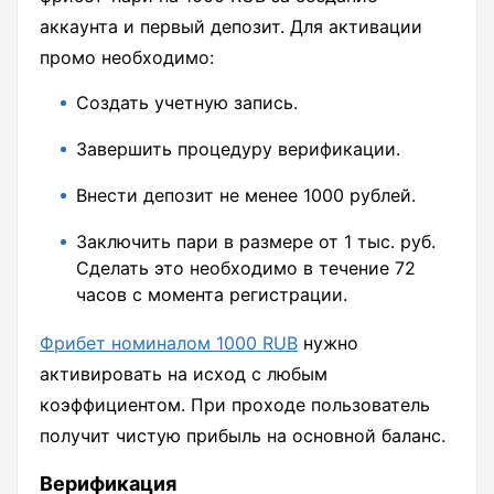
аккаунта и первый депозит. Для активации
промо необходимо:
Создать учетную запись.
Завершить процедуру верификации.
Внести депозит не менее 1000 рублей.
Заключить пари в размере от 1 тыс. руб.
Сделать это необходимо в течение 72
часов с момента регистрации.
Фрибет номиналом 1000 RUB
нужно
активировать на исход с любым
коэффициентом. При проходе пользователь
получит чистую прибыль на основной баланс.
Верификация