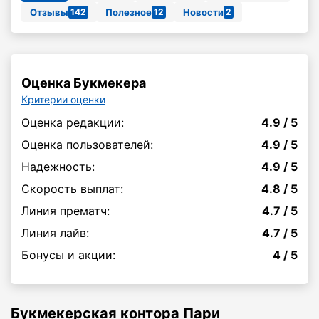
Отзывы
142
Полезное
12
Новости
2
Оценка Букмекера
Критерии оценки
Оценка редакции:
4.9 / 5
Оценка пользователей:
4.9 / 5
Надежность:
4.9 / 5
Скорость выплат:
4.8 / 5
Линия прематч:
4.7 / 5
Линия лайв:
4.7 / 5
Бонусы и акции:
4 / 5
Букмекерская контора Пари