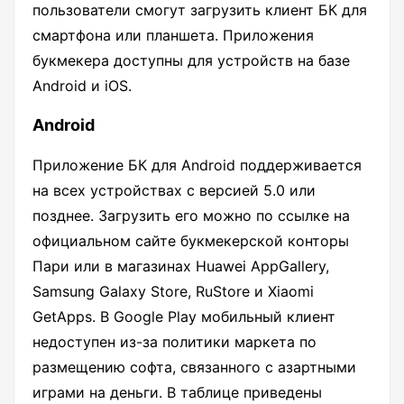
пользователи смогут загрузить клиент БК для
смартфона или планшета. Приложения
букмекера доступны для устройств на базе
Android и iOS.
Android
Приложение БК для Android поддерживается
на всех устройствах с версией 5.0 или
позднее. Загрузить его можно по ссылке на
официальном сайте букмекерской конторы
Пари или в магазинах Huawei AppGallery,
Samsung Galaxy Store, RuStore и Xiaomi
GetApps. В Google Play мобильный клиент
недоступен из-за политики маркета по
размещению софта, связанного с азартными
играми на деньги. В таблице приведены