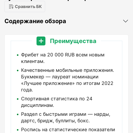
Сравнить БК
Cодержание обзора
Преимущества
Фрибет на 20 000 RUB всем новым
клиентам.
Качественные мобильные приложения.
Букмекер — лауреат номинации
«Лучшее приложение» по итогам 2022
года.
Спортивная статистика по 24
дисциплинам.
Раздел с быстрыми играми — нарды,
дартс, бридж, буллиты, бокс.
Роспись на статистические показатели