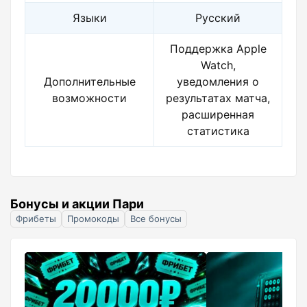
Языки
Русский
Поддержка Apple
Watch,
Дополнительные
уведомления о
возможности
результатах матча,
расширенная
статистика
Бонусы и акции Пари
Фрибеты
Промокоды
Все бонусы