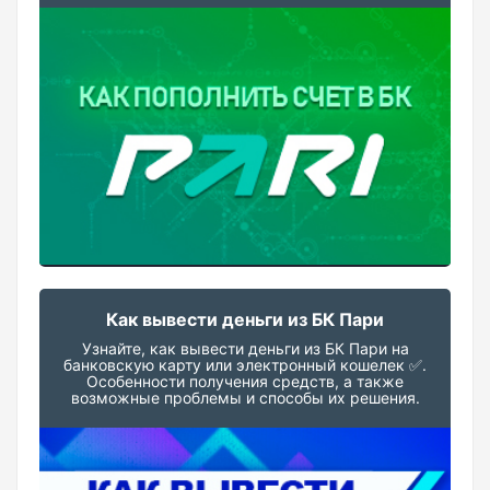
Как вывести деньги из БК Пари
Узнайте, как вывести деньги из БК Пари на
банковскую карту или электронный кошелек ✅.
Особенности получения средств, а также
возможные проблемы и способы их решения.