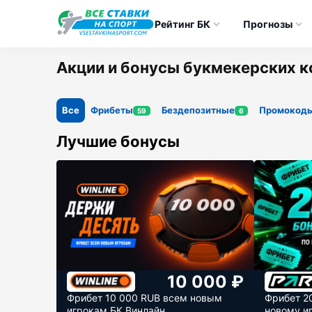
Рейтинг БК
Прогнозы
Акции и бонусы букмекерских к
Все
Фрибеты
Бездепозитные
Промокод
59
6
Лучшие бонусы
10 000 ₽
Фрибет 10 000 RUB всем новым
Фрибет 2
игрокам БК Винлайн
новому и