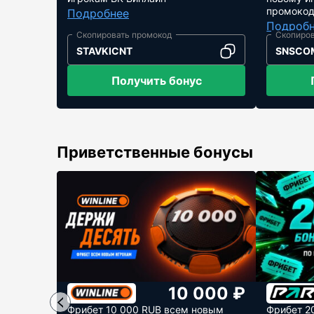
промоко
Подробнее
Подроб
STAVKICNT
SNSCO
Получить бонус
Приветственные бонусы
10 000 ₽
Фрибет 10 000 RUB всем новым
Фрибет 2