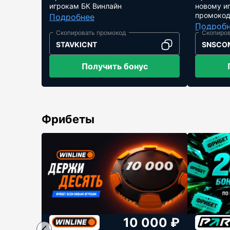
игрокам БК Винлайн
новому и
промоко
Подробнее
Подроб
STAVKICNT
SNSCO
Получить бонус
Фрибеты
10 000 ₽