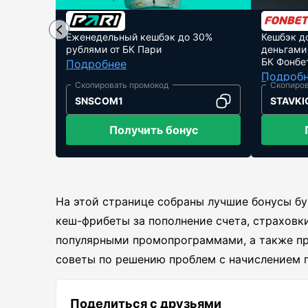
Еженедельный кешбэк до 30%
Кешбэк д
рублями от БК Пари
деньгами
БК Фонбе
Подробнее
Подроб
SNSCOM1
STAVKI
Получить бонус
На этой странице собраны лучшие бонусы бу
кеш-фрибеты за пополнение счета, страховки
популярными промопрограммами, а также пр
советы по решению проблем с начислением п
Поделиться с друзьями