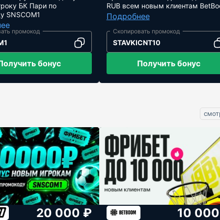
гроку БК Пари по
RUB всем новым клиентам BetB
ду SNSCOM1
Подробнее
нее
M1
STAVKICNT10
Получить бонус
Получить бонус
смот
20 000 ₽
10 000