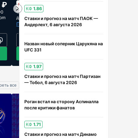
 ₽
15 000 ₽
КФ
1.86
00
Фрибет до 15 000 RUB без депозита
Приветственный
oom
для всех новых пользователей
рублей всем н
Ставки и прогноз на матч ПАОК —
БК Марафон
Подробнее
Андерлехт, 6 августа 2026
Подробнее
STAVKICNT
3XSTAVKA
Назван новый соперник Царукяна на
UFC 331
Получить бонус
Получ
КФ
1.97
Ставки и прогноз на матч Партизан
— Тобол, 6 августа 2026
реть все
Роган встал на сторону Аспиналла
после критики фанатов
КФ
1.71
Ставки и прогноз на матч Динамо