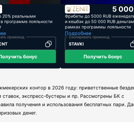
5 000
о 20% реальными
Фрибеты до 5000 RUB еженедел
 в программе лояльности
и кешбэк до 50 000 RUB деньгам
т
рамках программы лояльности
нее
Подробнее
CNT
STAVKI
Получить бонус
Получить бонус
кмекерских контор в 2026 году: приветственные безде
 ставок, экспресс-бустеры и пр. Рассмотрены БК с
авила получения и использования бесплатных пари. Д
ризовых денег.