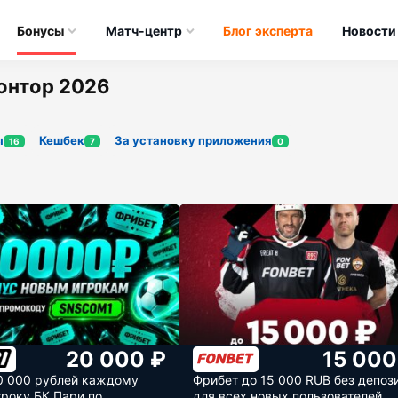
Бонусы
Матч-центр
Блог эксперта
Новости
онтор 2026
ы
Кешбек
За установку приложения
16
7
0
20 000 ₽
15 000
0 000 рублей каждому
Фрибет до 15 000 RUB без депоз
гроку БК Пари по
для всех новых пользователей