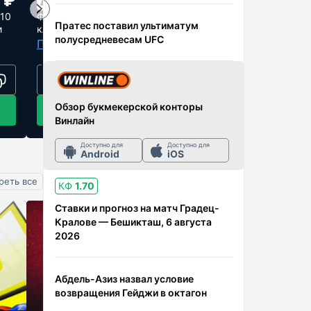
 ₽
3 000 ₽
 10
Фрибет 3000 RUB всем новым
Приветственный
Пратес поставил ультиматум
и
клиентам за депозит и пари
RUB фрибетами
полусредневесам UFC
пользователям
Подробнее
Подробнее
SNSCOM
3XSTAVKA
Обзор букмекерской конторы
Получить бонус
Получ
Винлайн
Доступно для
Доступно для
Android
iOS
реть все
КФ
1.70
Ставки и прогноз на матч Градец-
Кралове — Бешикташ, 6 августа
2026
Абдель-Азиз назвал условие
возвращения Гейджи в октагон