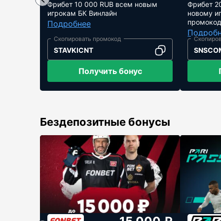
Фрибет 10 000 RUB всем новым
Фрибет 2
игрокам БК Винлайн
новому и
промоко
Подробнее
Подроб
STAVKICNT
SNSCO
Получить бонус
Бездепозитные бонусы