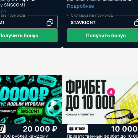
ду SNSCOM1
Подробнее
нее
M1
STAVKICNT
Получить бонус
Получить бонус
20 000 ₽
10 000
0 000 рублей каждому
Приветственный фрибет до 10 0