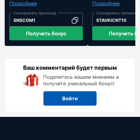
Подробнее
Подробнее
SNSCOM1
STAVKICNT10
Получить бонус
Получить б
Ваш комментарий будет первым
Поделитесь вашим мнением и
получите уникальный бонус!
Войти