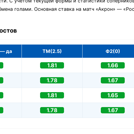
сти. С учетом текущей формы и статистики сопернико
бмена голами. Основная ставка на матч «Акрон» — «Ро
остов
 — да
ТМ(2.5)
Ф2(0)
1.81
1.66
1.78
1.67
1.81
1.65
1.78
1.67