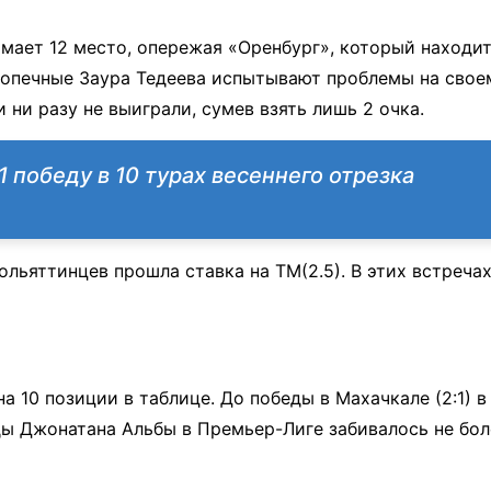
имает 12 место, опережая «Оренбург», который находит
одопечные Заура Тедеева испытывают проблемы на свое
 ни разу не выиграли, сумев взять лишь 2 очка.
 победу в 10 турах весеннего отрезка
ольяттинцев прошла ставка на ТМ(2.5). В этих встреча
 10 позиции в таблице. До победы в Махачкале (2:1) в
ды Джонатана Альбы в Премьер-Лиге забивалось не бол