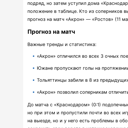
подряд, но затем уступил дома «Краснодар
положение в таблице. Кто из соперников в
прогноз на матч «Акрон» — «Ростов» (11 ма
Прогноз на матч
Важные тренды и статистика:
«Акрон» отличился во всех 3 очных по
Южане пропускают голы на протяжении
Тольяттинцы забили в 8 из предыдущих
«Акрон» позволил соперникам отличить
До матча с «Краснодаром» (0:1) подопечны
но при этом и пропустили почти во всех иг
на выезде, но и у него есть проблемы в обо