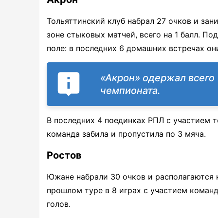
Тольяттинский клуб набрал 27 очков и зан
зоне стыковых матчей, всего на 1 балл. П
поле: в последних 6 домашних встречах они
«Акрон» одержал всего 1
чемпионата.
В последних 4 поединках РПЛ с участием т
команда забила и пропустила по 3 мяча.
Ростов
Южане набрали 30 очков и располагаются на
прошлом туре в 8 играх с участием коман
голов.