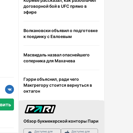
Кормье рассказал, как разоблачил
договорной бой в UFC прямо в
эфире
Волкановски объявил о подготовке
к поединку с Евлоевым
Масвидаль назвал опаснейшего
соперника для Махачева
Гэрри объяснил, ради чего
Макгрегору стоится вернуться в
октагон
вить
Обзор букмекерской конторы Пари
Доступно для
Доступно для