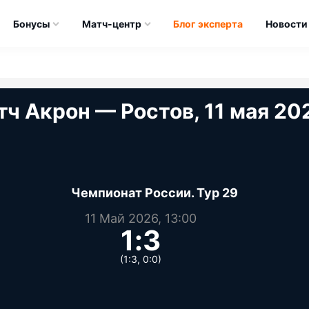
Бонусы
Матч-центр
Блог эксперта
Новости
тч Акрон — Ростов, 11 мая 20
Чемпионат России. Тур 29
11 Май 2026, 13:00
1
:
3
(1:3, 0:0)