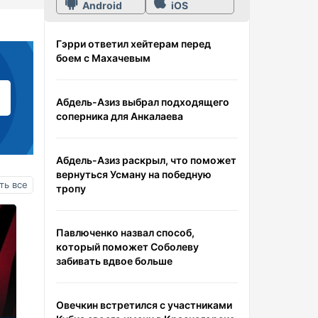
Android
iOS
Гэрри ответил хейтерам перед
боем с Махачевым
Абдель-Азиз выбрал подходящего
соперника для Анкалаева
Абдель-Азиз раскрыл, что поможет
вернуться Усману на победную
ть все
тропу
Павлюченко назвал способ,
который поможет Соболеву
забивать вдвое больше
Овечкин встретился с участниками