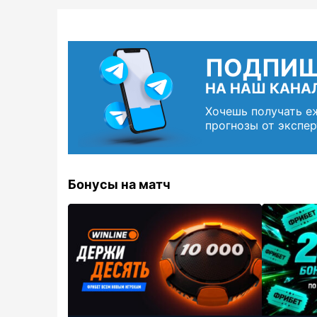
ПОДПИ
НА НАШ КАНА
Хочешь получать е
прогнозы от экспер
Бонусы на матч