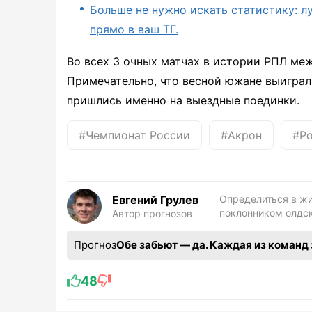
Больше не нужно искать статистику: л
прямо в ваш ТГ.
Во всех 3 очных матчах в истории РПЛ ме
Примечательно, что весной южане выиграли
пришлись именно на выездные поединки.
#Чемпионат России
#Акрон
#Р
Евгений Грулев
Определиться в жи
поклонником олдск
Автор прогнозов
Прогноз
Обе забьют — да. Каждая из команд
48