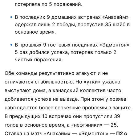
потерпела по 5 поражений.
В последних 9 домашних встречах «Анахайм»
одержал лишь 2 победы, пропустив 35 шайб в
основное время.
В прошлых 9 гостевых поединках «Эдмонтон»
5 раз добился успеха, потерпев только 2
чистых поражения.
Обе команды результативно атакуют и не
отличаются стабильностью. Но «утки» ужасно
выступают дома, а канадский коллектив часто
добивается успеха на выезде. При этом у хозяев
наблюдаются более серьезные проблемы в защите.
В предыдущих 10 встречах они пропустили 39
голов в основное время, а «нефтяники» — 25.
Ставка на матч «Анахайм» — «Эдмонтон» —
П2 с