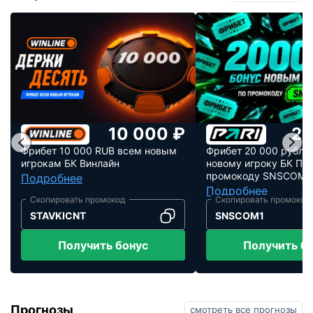
10 000 ₽
20
Фрибет 10 000 RUB всем новым
Фрибет 20 000 рубле
игрокам БК Винлайн
новому игроку БК Пар
промокоду SNSCOM1
Подробнее
Подробнее
STAVKICNT
SNSCOM1
Получить бонус
Получить б
Прогнозы
смотреть все прогнозы