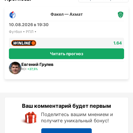
Факел — Ахмат
10.08.2026 в 19:30
Футбол • РПЛ •
1.64
Читать прогноз
Евгений Грулев
ROI
+27,5%
Ваш комментарий будет первым
Поделитесь вашим мнением и
получите уникальный бонус!