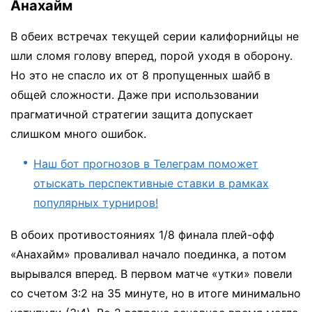
Анахайм
В обеих встречах текущей серии калифорнийцы не
шли сломя голову вперед, порой уходя в оборону.
Но это не спасло их от 8 пропущенных шайб в
общей сложности. Даже при использовании
прагматичной стратегии защита допускает
слишком много ошибок.
Наш бот прогнозов в Телеграм поможет
отыскать перспективные ставки в рамках
популярных турниров!
В обоих противостояниях 1/8 финала плей-офф
«Анахайм» проваливал начало поединка, а потом
вырывался вперед. В первом матче «утки» повели
со счетом 3:2 на 35 минуте, но в итоге минимально