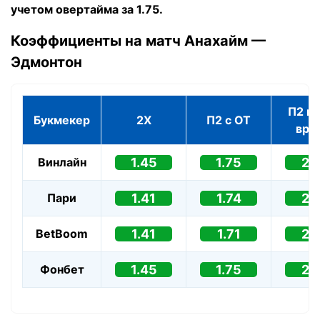
учетом овертайма за 1.75.
Коэффициенты на матч Анахайм —
Эдмонтон
П2 в 
Букмекер
2Х
П2 с ОТ
вре
Винлайн
1.45
1.75
2.1
Пари
1.41
1.74
2.1
BetBoom
1.41
1.71
2.1
Фонбет
1.45
1.75
2.1