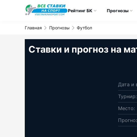
Рейтинг БК
Прогнозы
Главная
Прогнозы
Футбол
Ставки и прогноз на ма