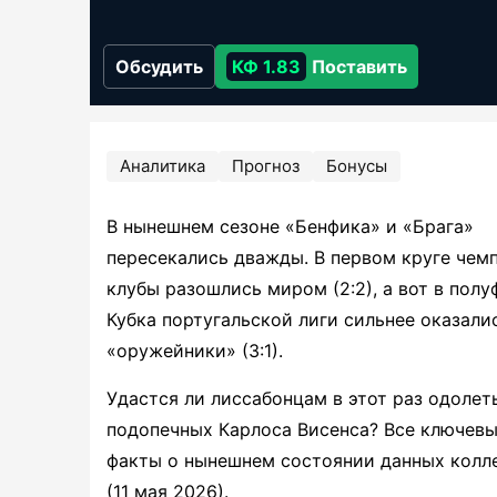
Обсудить
Поставить
Аналитика
Прогноз
Бонусы
В нынешнем сезоне «Бенфика» и «Брага»
пересекались дважды. В первом круге чем
клубы разошлись миром (2:2), а вот в полу
Кубка португальской лиги сильнее оказали
«оружейники» (3:1).
Удастся ли лиссабонцам в этот раз одолет
подопечных Карлоса Висенса? Все ключев
факты о нынешнем состоянии данных колле
(11 мая 2026).