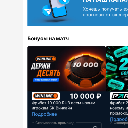
Хочешь получать е
прогнозы от экспер
Бонусы на матч
10 000 ₽
Фрибет 10 000 RUB всем новым
Фрибет 
игрокам БК Винлайн
новому и
промоко
Подробнее
Подроб