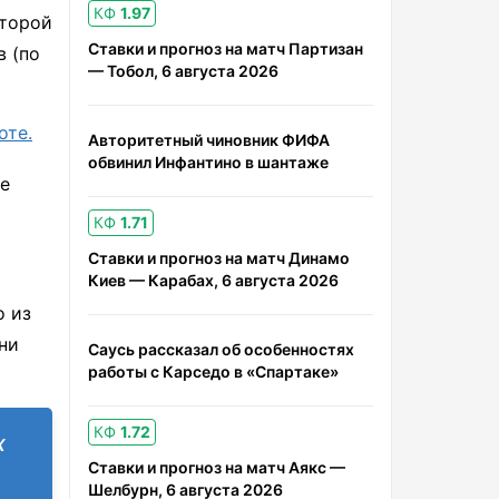
КФ
1.97
второй
Ставки и прогноз на матч Партизан
в (по
— Тобол, 6 августа 2026
оте.
Авторитетный чиновник ФИФА
обвинил Инфантино в шантаже
де
КФ
1.71
Ставки и прогноз на матч Динамо
Киев — Карабах, 6 августа 2026
о из
ни
Саусь рассказал об особенностях
работы с Карседо в «Спартаке»
КФ
1.72
х
Ставки и прогноз на матч Аякс —
Шелбурн, 6 августа 2026