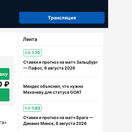
Трансляция
Лента
КФ
1.70
Ставки и прогноз на матч Зальцбург
— Пафос, 6 августа 2026
вку
0 ₽
Мендес объяснил, что нужно
Махачеву для статуса GOAT
КФ
1.93
Ставки и прогноз на матч Брага —
га»
Динамо Минск, 6 августа 2026