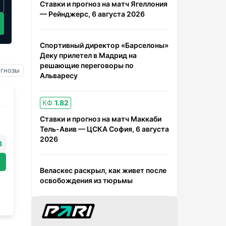
Ставки и прогноз на матч Ягеллония
— Рейнджерс, 6 августа 2026
Спортивный директор «Барселоны»
Деку прилетел в Мадрид на
решающие переговоры по
огнозы
Альваресу
КФ
1.82
Ставки и прогноз на матч Маккаби
Тель-Авив — ЦСКА София, 6 августа
2026
8
Веласкес раскрыл, как живет после
освобождения из тюрьмы