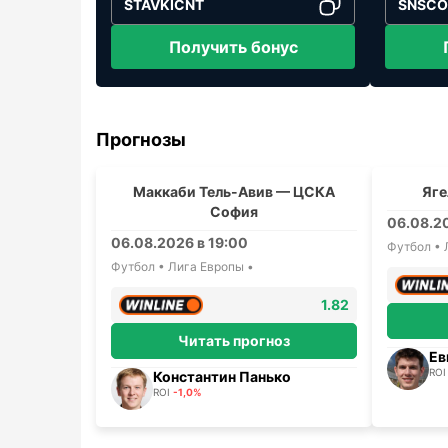
STAVKICNT
SNSC
Получить бонус
Прогнозы
Маккаби Тель-Авив — ЦСКА
Яге
София
06.08.20
06.08.2026 в 19:00
Футбол • 
Футбол • Лига Европы •
1.82
Читать прогноз
Ев
RO
Константин Панько
ROI
-1,0%