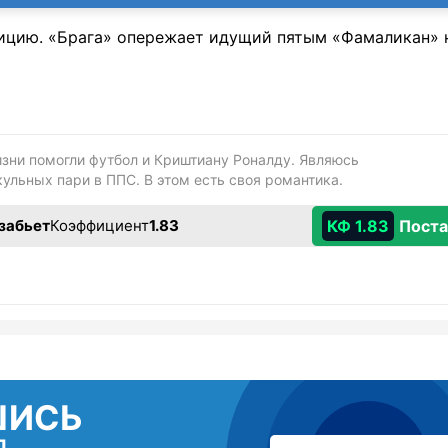
ицию. «Брага» опережает идущий пятым «Фамаликан» 
зни помогли футбол и Криштиану Роналду. Являюсь
ульных пари в ППС. В этом есть своя романтика.
 забьет
Коэффициент
1.83
Поста
ШИСЬ
Л