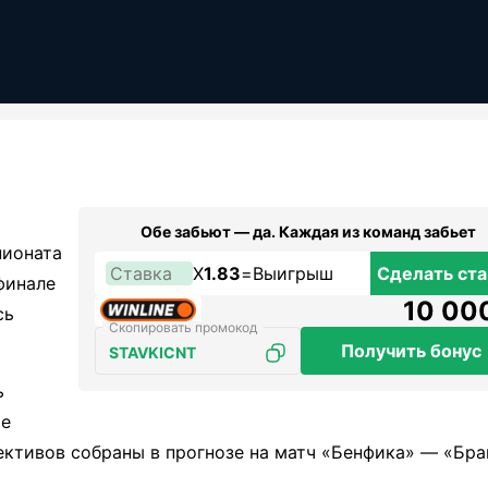
Обе забьют — да. Каждая из команд забьет
пионата
X
1.83
=
Выигрыш
Сделать ста
финале
10 00
сь
Получить бонус
STAVKICNT
ь
ые
ктивов собраны в прогнозе на матч «Бенфика» — «Бра