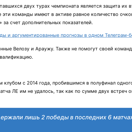
ставшихся двух турах чемпионата является защита их 
е эти команды имеют в активе равное количество очко
» за счет дополнительных показателей.
ды и аргументированные прогнозы в одном Телеграм-б
ные Велозу и Араужу. Также не помогут своей коман
квалификацию.
 клубом с 2014 года, пробившимся в полуфинал одног
тча ЛЕ им не удалось, так как по сумме двух встреч о
ержали лишь 2 победы в последних 6 матча