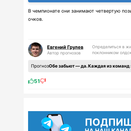
В чемпионате они занимают четвертую поз
очков.
Евгений Грулев
Определиться в жи
поклонником олдск
Автор прогнозов
Прогноз
Обе забьют — да. Каждая из команд
51
ПОДПИ
НА НАШ КАНА