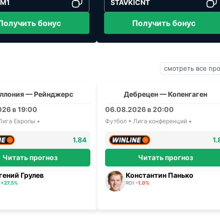
OM1
STAVKICNT
Получить бонус
Получить бонус
смотреть все пр
ллония — Рейнджерс
Дебрецен — Копенгаген
26 в 19:00
06.08.2026 в 20:00
Лига Европы •
Футбол • Лига конференций •
1.84
1.
Читать прогноз
Читать прогноз
гений Грулев
Константин Панько
I
+27,5%
ROI
-1,0%