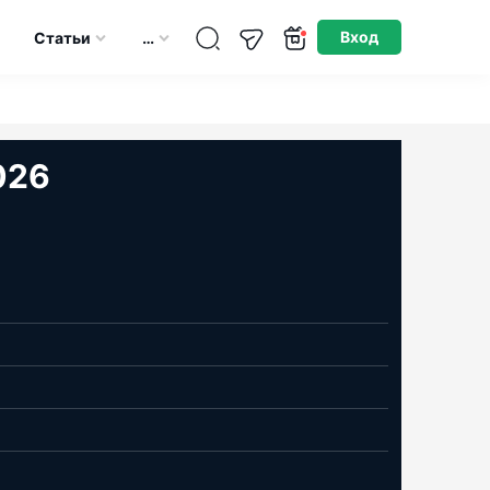
Вход
Статьи
…
026