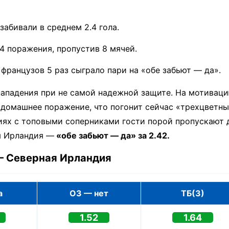
забивали в среднем 2.4 гола.
 4 поражения, пропустив 8 мячей.
французов 5 раз сыграло пари на «обе забьют — да».
нападения при не самой надежной защите. На мотивац
домашнее поражение, что погонит сейчас «трехцветн
ниях с топовыми соперниками гости порой пропускают 
я Ирландия —
«обе забьют — да» за 2.42.
— Северная Ирландия
а
ОЗ — нет
ТБ(3)
1.52
1.64