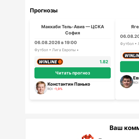
Прогнозы
Маккаби Тель-Авив — ЦСКА
Яге
София
06.08.20
06.08.2026 в 19:00
Футбол • 
Футбол • Лига Европы •
1.82
Читать прогноз
Ев
RO
Константин Панько
ROI
-1,0%
Ваш ком