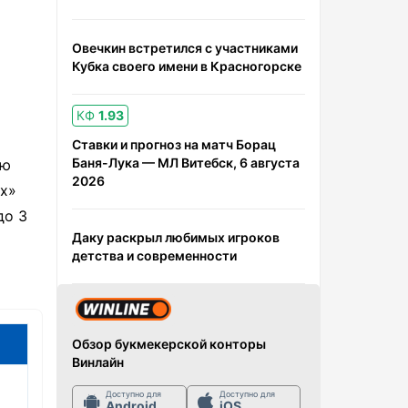
Овечкин встретился с участниками
Кубка своего имени в Красногорске
КФ
1.93
Ставки и прогноз на матч Борац
Баня-Лука — МЛ Витебск, 6 августа
ию
2026
ых»
до 3
Даку раскрыл любимых игроков
детства и современности
Обзор букмекерской конторы
Винлайн
Доступно для
Доступно для
Android
iOS