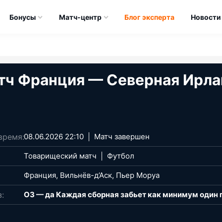
Бонусы
Матч-центр
Блог эксперта
Новости
атч Франция — Северная Ирла
08.06.2026 22:10
Матч завершен
Товарищеский матч
Футбол
Франция, Вильнёв-д’Аск, Пьер Моруа
ОЗ — да Каждая сборная забьет как минимум один 