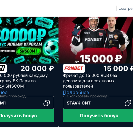
смотре
20 000 ₽
15 000 
20 000 рублей каждому
Фрибет до 15 000 RUB без
гроку БК Пари по
депозита для всех новых
ду SNSCOM1
пользователей
нее
Подробнее
OM1
STAVKICNT
Получить бонус
Получить бонус