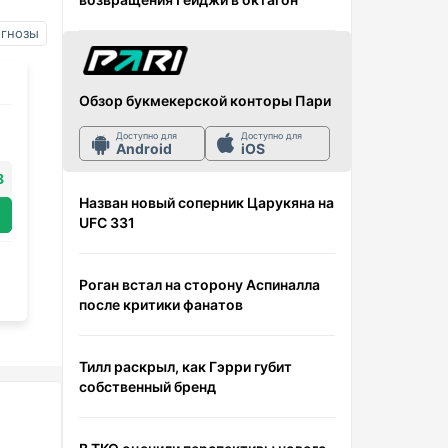
огнозы
Обзор букмекерской конторы Пари
Доступно для
Доступно для
Android
iOS
8
Назван новый соперник Царукяна на
UFC 331
Роган встал на сторону Аспиналла
после критики фанатов
Тилл раскрыл, как Гэрри губит
собственный бренд