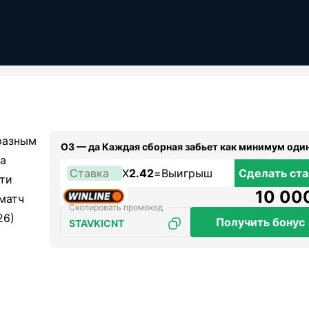
разным
ОЗ — да Каждая сборная забьет как минимум один
ва
X
2.42
=
Выигрыш
Сделать ста
сти
10 00
 матч
26)
Получить бонус
STAVKICNT