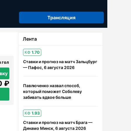
Трансляция
Лента
КФ
1.70
Ставки и прогноз на матч Зальцбург
 гол
— Пафос, 6 августа 2026
вку
0 ₽
Павлюченко назвал способ,
который поможет Соболеву
забивать вдвое больше
КФ
1.93
Ставки и прогноз на матч Брага —
Динамо Минск, 6 августа 2026