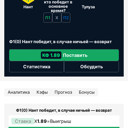
кто победит в
основное
Нант
Тулуза
время?
П1
X
П2
Ф1(0) Нант победит, в случае ничьей — возврат
Поставить
Статистика
Обсудить
Аналитика
Кэфы
Прогноз
Бонусы
Ф1(0) Нант победит, в случае ничьей — возврат
X
1.89
=
Выигрыш