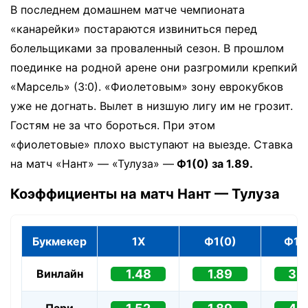
В последнем домашнем матче чемпионата
«канарейки» постараются извиниться перед
болельщиками за проваленный сезон. В прошлом
поединке на родной арене они разгромили крепкий
«Марсель» (3:0). «Фиолетовым» зону еврокубков
уже не догнать. Вылет в низшую лигу им не грозит.
Гостям не за что бороться. При этом
«фиолетовые» плохо выступают на выезде. Ставка
на матч «Нант» — «Тулуза» —
Ф1(0) за 1.89.
Коэффициенты на матч Нант — Тулуза
Букмекер
1Х
Ф1(0)
Ф1(-
Винлайн
1.48
1.89
3.