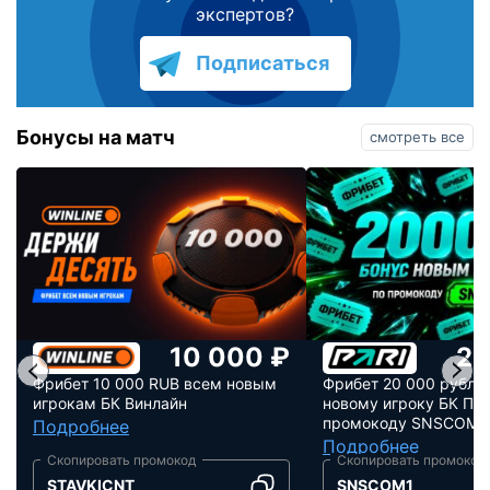
экспертов?
Подписаться
Бонусы на матч
смотреть все
10 000 ₽
20
Фрибет 10 000 RUB всем новым
Фрибет 20 000 рубле
игрокам БК Винлайн
новому игроку БК Пар
промокоду SNSCOM1
Подробнее
Подробнее
STAVKICNT
SNSCOM1