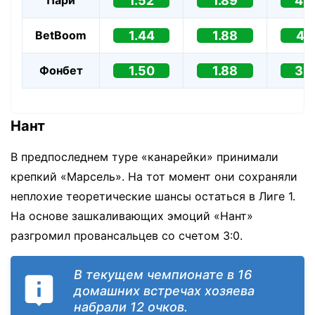
Пари
1.52
1.89
4.
BetBoom
1.44
1.88
4.1
Фонбет
1.50
1.88
3.
Нант
В предпоследнем туре «канарейки» принимали
крепкий «Марсель». На тот момент они сохраняли
неплохие теоретические шансы остаться в Лиге 1.
На основе зашкаливающих эмоций «Нант»
разгромил провансальцев со счетом 3:0.
В текущем чемпионате в 16
домашних встречах хозяева
набрали 12 очков.