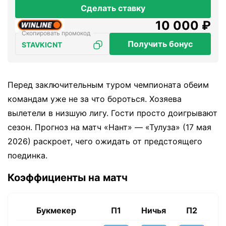
Сделать ставку
10 000 ₽
Получить бонус
STAVKICNT
Перед заключительным туром чемпионата обеим
командам уже не за что бороться. Хозяева
вылетели в низшую лигу. Гости просто доигрывают
сезон. Прогноз на матч «Нант» — «Тулуза» (17 мая
2026) раскроет, чего ожидать от предстоящего
поединка.
Коэффициенты на матч
Букмекер
П1
Ничья
П2