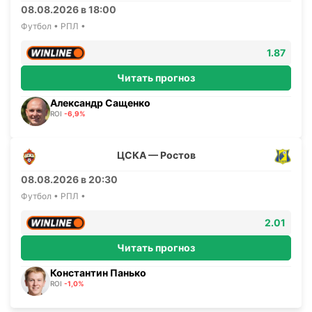
08.08.2026 в 18:00
Футбол • РПЛ •
1.87
Читать прогноз
Александр Сащенко
ROI
-6,9%
ЦСКА — Ростов
08.08.2026 в 20:30
Футбол • РПЛ •
2.01
Читать прогноз
Константин Панько
ROI
-1,0%