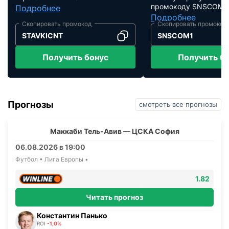
промокоду SNSCOM1
Подробнее
Подробнее
STAVKICNT
SNSCOM1
Получить бонус
Получить б
Прогнозы
смотреть все прогнозы
Маккаби Тель-Авив — ЦСКА София
06.08.2026 в 19:00
Футбол • Лига Европы •
1.82
Читать прогноз
Константин Панько
ROI
-1,0%