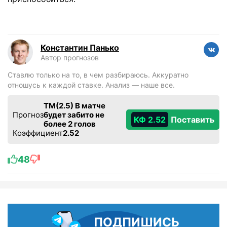
Константин Панько
Автор прогнозов
Ставлю только на то, в чем разбираюсь. Аккуратно
отношусь к каждой ставке. Анализ — наше все.
ТМ(2.5) В матче
Прогноз
будет забито не
Поставить
более 2 голов
Коэффициент
2.52
48
ПОДПИШИСЬ