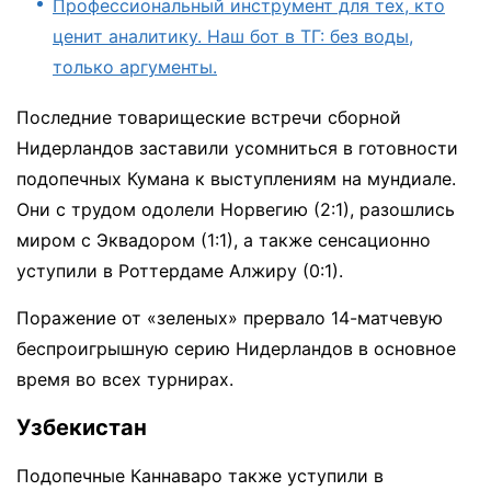
Профессиональный инструмент для тех, кто
ценит аналитику. Наш бот в ТГ: без воды,
только аргументы.
Последние товарищеские встречи сборной
Нидерландов заставили усомниться в готовности
подопечных Кумана к выступлениям на мундиале.
Они с трудом одолели Норвегию (2:1), разошлись
миром с Эквадором (1:1), а также сенсационно
уступили в Роттердаме Алжиру (0:1).
Поражение от «зеленых» прервало 14-матчевую
беспроигрышную серию Нидерландов в основное
время во всех турнирах.
Узбекистан
Подопечные Каннаваро также уступили в