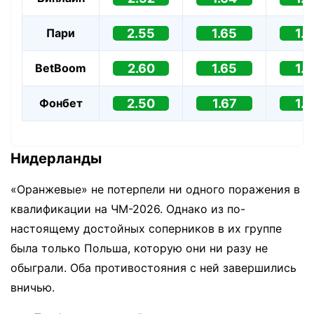
Пари
2.55
1.65
1.8
BetBoom
2.60
1.65
1.8
Фонбет
2.50
1.67
1.8
Нидерланды
«Оранжевые» не потерпели ни одного поражения в
квалификации на ЧМ-2026. Однако из по-
настоящему достойных соперников в их группе
была только Польша, которую они ни разу не
обыграли. Оба противостояния с ней завершились
вничью.