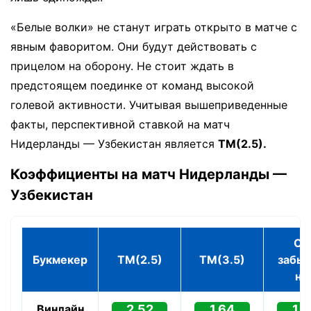
«Белые волки» не станут играть открыто в матче с
явным фаворитом. Они будут действовать с
прицелом на оборону. Не стоит ждать в
предстоящем поединке от команд высокой
голевой активности. Учитывая вышеприведенные
факты, перспективной ставкой на матч
Нидерланды — Узбекистан является
ТМ(2.5).
Коэффициенты на матч Нидерланды —
Узбекистан
Об
Букмекер
ТМ(2.5)
ТМ(3.5)
забь
не
Винлайн
2.52
1.64
1.8