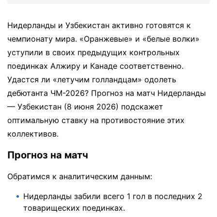
Нидерланды и Узбекистан активно готовятся к
чемпионату мира. «Оранжевые» и «белые волки»
уступили в своих предыдущих контрольных
поединках Алжиру и Канаде соответственно.
Удастся ли «летучим голландцам» одолеть
дебютанта ЧМ-2026? Прогноз на матч Нидерланды
— Узбекистан (8 июня 2026) подскажет
оптимальную ставку на противостояние этих
коллективов.
Прогноз на матч
Обратимся к аналитическим данным:
Нидерланды забили всего 1 гол в последних 2
товарищеских поединках.