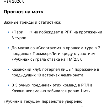
мая 2026).
Прогноз на матч
Важные тренды и статистика:
«Пари НН» не побеждает в РПЛ на протяжении
8 туров.
До матча со «Спартаком» в прошлом туре в 7
поединках Премьер-Лиги кряду с участием
«Рубина» сыграла ставка на ТМ(2.5).
Казанский клуб потерпел лишь 1 поражение в
предыдущих 10 встречах чемпионата.
В 3 очных поединках этих команд в РПЛ в
Казани неизменно забивался ровно 1 мяч.
«Рубин» в текущем первенстве уверенно