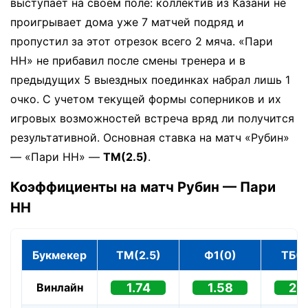
выступает на своем поле: коллектив из Казани не
проигрывает дома уже 7 матчей подряд и
пропустил за этот отрезок всего 2 мяча. «Пари
НН» не прибавил после смены тренера и в
предыдущих 5 выездных поединках набрал лишь 1
очко. С учетом текущей формы соперников и их
игровых возможностей встреча вряд ли получится
результативной. Основная ставка на матч «Рубин»
— «Пари НН» —
ТМ(2.5)
.
Коэффициенты на матч Рубин — Пари
НН
Букмекер
ТМ(2.5)
Ф1(0)
ТБ(2
Винлайн
1.74
1.58
2.