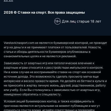
2026 © Ставки на спорт. Все права защищены
Для лиц старше 18 лет
Vsestavkinasport.com не является букмекерской конторой, не проводит
игр на деньги и не принимает платежи от пользователей. Новости,
статьи и обзоры деятельности букмекеров опубликованы в
ознакомительных целях и не являются рекламой.
Зависимость от азартных игр или патологическое влечение к
азартным играм относится к расстройствам импульсного контроля.
Ни в коем случае не воспринимайте ставки на спорт как основной
источник дохода. Это возможность сделать просмотр матча еще
интереснее и весело провести время. Не делайте из беттинга культа и
не приносите в жертву личную жизнь, друзей, родственников, работу
или учебу. Если Вы столкнулись с зависимостью от азартных игр,
немедленно обратитесь к специалисту.
Условия акций букмекерских контор, а также коэффициенты в
прогнозах являются актуальными на момент публикации и могут
отличаться спустя время, играйте ответственно и проверяйте