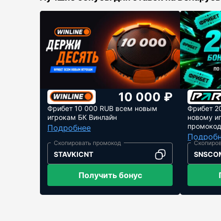
10 000 ₽
Фрибет 10 000 RUB всем новым
Фрибет 2
игрокам БК Винлайн
новому и
промоко
Подробнее
Подроб
STAVKICNT
SNSCO
Получить бонус