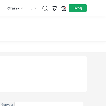
Вход
Статьи
…
е бонусы