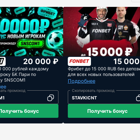
20 000 ₽
15 000
0 000 рублей каждому
Фрибет до 15 000 RUB без депоз
гроку БК Пари по
для всех новых пользователей
ду SNSCOM1
Подробнее
нее
M1
STAVKICNT
Получить бонус
Получить бонус