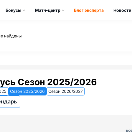
Бонусы
Матч-центр
Блог эксперта
Новости
не найдены
усь Сезон 2025/2026
025
Сезон 2025/2026
Сезон 2026/2027
ендарь
вс