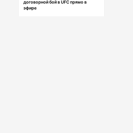
договорной бой в UFC прямо в
эфире
Волкановски объявил о подготовке
к поединку с Евлоевым
Масвидаль назвал опаснейшего
соперника для Махачева
Обзор букмекерской конторы Пари
Доступно для
Доступно для
Android
iOS
Гэрри объяснил, ради чего
Макгрегору стоится вернуться в
октагон