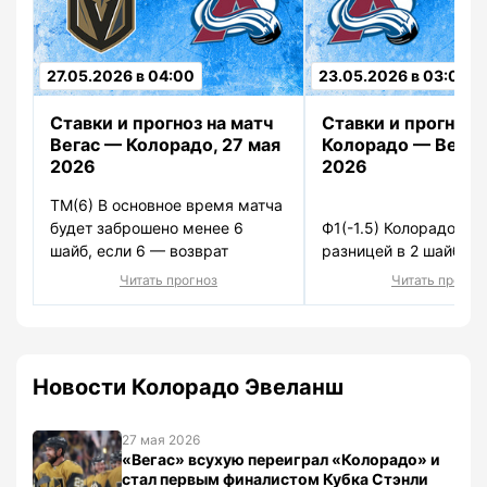
27.05.2026 в 04:00
23.05.2026 в 03:00
]
]
Ставки и прогноз на матч
Ставки и прогноз 
Вегас — Колорадо, 27 мая
Колорадо — Вегас,
2026
2026
ТМ(6) В основное время матча
будет заброшено менее 6
Ф1(-1.5) Колорадо поб
шайб, если 6 — возврат
разницей в 2 шайбы и
Читать прогноз
Читать прогно
Новости Колорадо Эвеланш
27 мая 2026
«Вегас» всухую переиграл «Колорадо» и
стал первым финалистом Кубка Стэнли