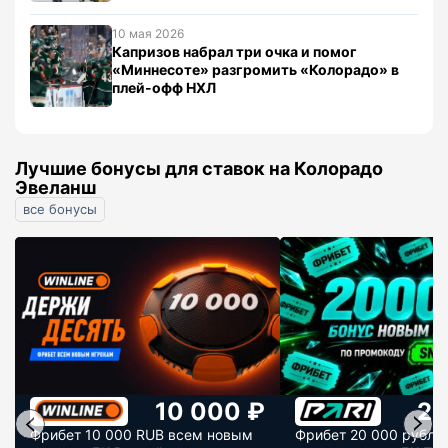
10 мая 2026
Капризов набрал три очка и помог
«Миннесоте» разгромить «Колорадо» в
плей-офф НХЛ
Лучшие бонусы для ставок на Колорадо
Эвеланш
все бонусы
10 000 ₽
20
Фрибет 10 000 RUB всем новым
Фрибет 20 000 рубле