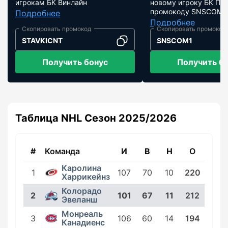
игрокам БК Винлайн
новому игроку БК Пар
промокоду SNSCOM1
Подробнее
Подробнее
STAVKICNT
SNSCOM1
Получить бонус
Получить б
Таблица NHL Сезон 2025/2026
#
Команда
И
В
Н
О
Каролина
1
107
70
10
220
Харрикейнз
Колорадо
2
101
67
11
212
Эвеланш
Монреаль
3
106
60
14
194
Канадиенс