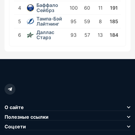
Баффало
4
100
60
11
191
Сейбрз
Тампа-Бэй
5
95
59
8
185
Лайтнинг
Даллас
6
93
57
13
184
Старз
О сайте
Полезные ссылки
Соцсети