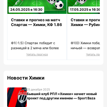
24.05.2025 в 16:30
17.05.2025 в 16:30
]
]
Ставки и прогноз на матч
Ставки и прогноз 
Спартак — Химки, КФ 1.86
Химки — Рубин, КФ
Ф1(-1.5) Спартак победит с
Ф1(0) Химки победят,
разницей в 2 мяча или более
ничьей — возврат
Читать прогноз
Читать прогно
Новости Химки
25 декабря 2025
Бывший клуб РПЛ «Химки» начнет новый
проект под другим именем — Sport Baza