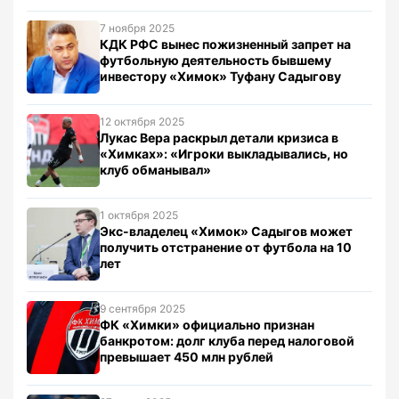
7 ноября 2025
КДК РФС вынес пожизненный запрет на
футбольную деятельность бывшему
инвестору «Химок» Туфану Садыгову
12 октября 2025
Лукас Вера раскрыл детали кризиса в
«Химках»: «Игроки выкладывались, но
клуб обманывал»
1 октября 2025
Экс-владелец «Химок» Садыгов может
получить отстранение от футбола на 10
лет
9 сентября 2025
ФК «Химки» официально признан
банкротом: долг клуба перед налоговой
превышает 450 млн рублей