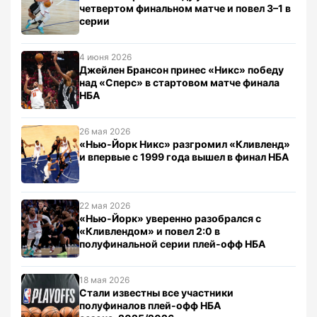
четвертом финальном матче и повел 3–1 в
серии
4 июня 2026
Джейлен Брансон принес «Никс» победу
над «Сперс» в стартовом матче финала
НБА
26 мая 2026
«Нью-Йорк Никс» разгромил «Кливленд»
и впервые с 1999 года вышел в финал НБА
22 мая 2026
«Нью-Йорк» уверенно разобрался с
«Кливлендом» и повел 2:0 в
полуфинальной серии плей-офф НБА
18 мая 2026
Стали известны все участники
полуфиналов плей-офф НБА