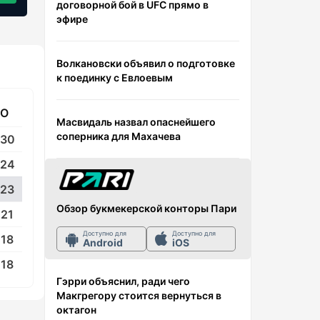
договорной бой в UFC прямо в
эфире
Волкановски объявил о подготовке
к поединку с Евлоевым
О
Масвидаль назвал опаснейшего
соперника для Махачева
130
124
123
Обзор букмекерской конторы Пари
121
Доступно для
Доступно для
118
Android
iOS
118
Гэрри объяснил, ради чего
Макгрегору стоится вернуться в
октагон