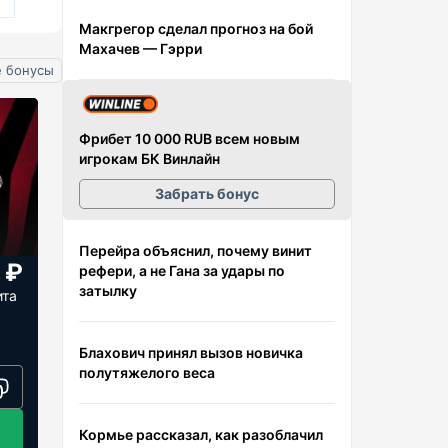
Макгрегор сделал прогноз на бой
Махачев — Гэрри
е бонусы
Фрибет 10 000 RUB всем новым
игрокам БК Винлайн
Забрать бонус
Перейра объяснил, почему винит
 ₽
рефери, а не Гана за удары по
затылку
ита
Блахович принял вызов новичка
полутяжелого веса
Кормье рассказал, как разоблачил