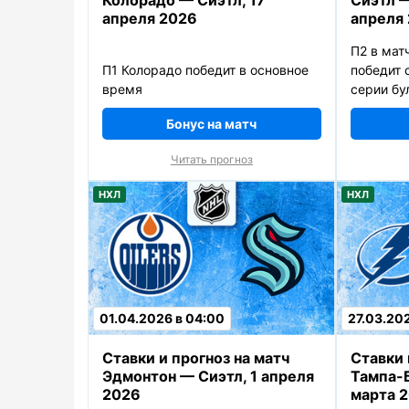
апреля 2026
апреля
П2 в мат
П1 Колорадо победит в основное
победит 
время
серии бу
Бонус на матч
Читать прогноз
НХЛ
НХЛ
01.04.2026 в 04:00
27.03.20
]
]
Ставки и прогноз на матч
Ставки 
Эдмонтон — Сиэтл, 1 апреля
Тампа-Б
2026
марта 