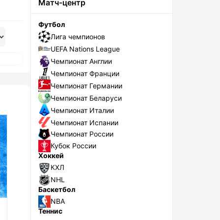
Матч-центр
Футбол
Лига чемпионов
UEFA Nations League
Чемпионат Англии
Чемпионат Франции
Чемпионат Германии
Чемпионат Беларуси
Чемпионат Италии
Чемпионат Испании
Чемпионат России
Кубок России
Хоккей
КХЛ
NHL
Баскетбол
NBA
Теннис