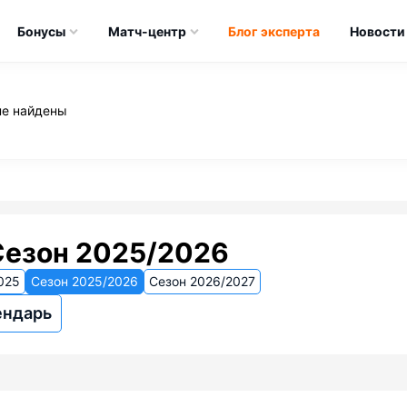
Бонусы
Матч-центр
Блог эксперта
Новости
не найдены
Сезон 2025/2026
025
Сезон 2025/2026
Сезон 2026/2027
ендарь