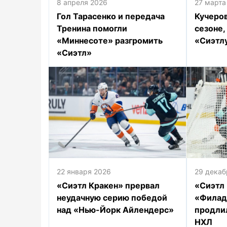
8 апреля 2026
27 марта
Гол Тарасенко и передача
Кучеров
Тренина помогли
сезоне,
«Миннесоте» разгромить
«Сиэтл
«Сиэтл»
22 января 2026
29 декаб
«Сиэтл Кракен» прервал
«Сиэтл
неудачную серию победой
«Филад
над «Нью-Йорк Айлендерс»
продли
НХЛ