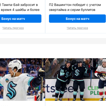
) Тампа-Бэй забросит в
П2 Вашингтон победит с учетом
 время 4 шайбы и более
овертайма и серии буллитов
Бонус на матч
Бонус на матч
Читать прогноз
Читать прогноз