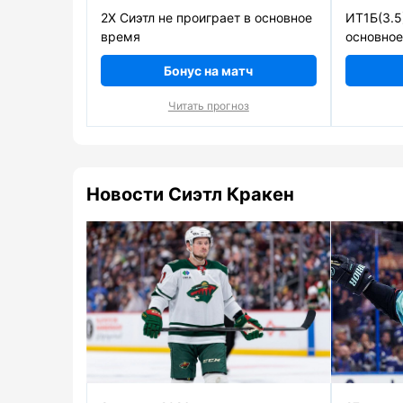
2Х Сиэтл не проиграет в основное
ИТ1Б(3.5
время
основное
Бонус на матч
Читать прогноз
Новости Сиэтл Кракен