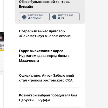
Обзор букмекерской конторы
Винлайн
Доступно для
Доступно для
Android
iOS
Погребняк вынес приговор
«Локомотиву» в новом сезоне
Гэрри высказался в адрес
Нурмагомедова перед боем с
Махачевым
Официально: Антон Заболотный
стал игроком ростовского СКА
Ковингтон выбрал победителя боя
Царукян — Руффи