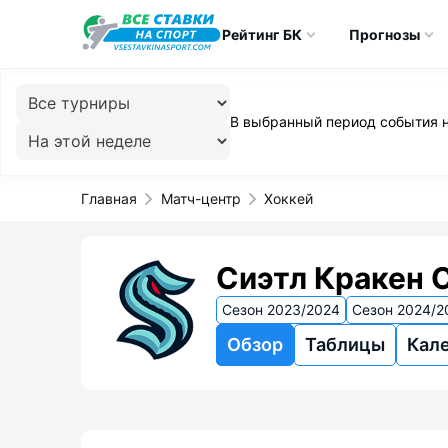
Рейтинг БК
Прогнозы
В выбранный период события 
Главная
Матч-центр
Хоккей
Сиэтл Кракен 
Сезон 2023/2024
Сезон 2024/2
Обзор
Таблицы
Кал