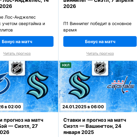
 2026
2026
че Лос-Анджелес
с учетом овертайма и
П1 Виннипег победит в основное
ллитов
время
Бонус на матч
Бонус на матч
Читать прогноз
Читать прогноз
НХЛ
26 в 02:00
24.01.2025 в 06:00
]
и прогноз на матч
Ставки и прогноз на матч
эй — Сиэтл, 27
Сиэтл — Вашингтон, 24
2026
января 2025