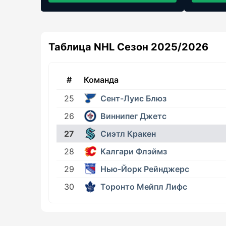
Таблица NHL Сезон 2025/2026
#
Команда
Сент-Луис Блюз
25
Виннипег Джетс
26
Сиэтл Кракен
27
Калгари Флэймз
28
Нью-Йорк Рейнджерс
29
Торонто Мейпл Лифс
30