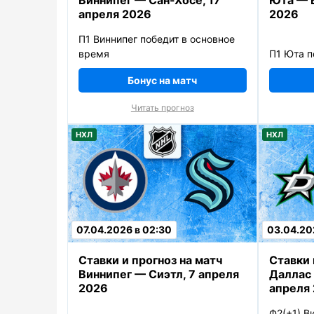
апреля 2026
2026
П1 Виннипег победит в основное
время
П1 Юта п
Бонус на матч
Читать прогноз
НХЛ
НХЛ
07.04.2026 в 02:30
03.04.20
]
]
Ставки и прогноз на матч
Ставки 
Виннипег — Сиэтл, 7 апреля
Даллас 
2026
апреля
Ф2(+1) В