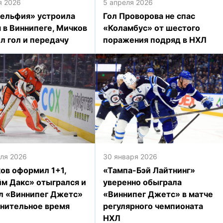
я 2026
5 апреля 2026
ельфия» устроила
Гол Проворова не спас
 в Виннипеге, Мичков
«Коламбус» от шестого
 гол и передачу
поражения подряд в НХЛ
ля 2026
30 января 2026
ов оформил 1+1,
«Тампа-Бэй Лайтнинг»
м Дакс» отыгрался и
уверенно обыграла
л «Виннипег Джетс»
«Виннипег Джетс» в матче
лнительное время
регулярного чемпионата
НХЛ