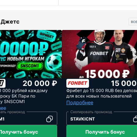
г Джетс
вс
20 000 ₽
15 000
0 000 рублей каждому
Фрибет до 15 000 RUB без депоз
гроку БК Пари по
для всех новых пользователей
ду SNSCOM1
Подробнее
нее
M1
STAVKICNT
Получить бонус
Получить бонус