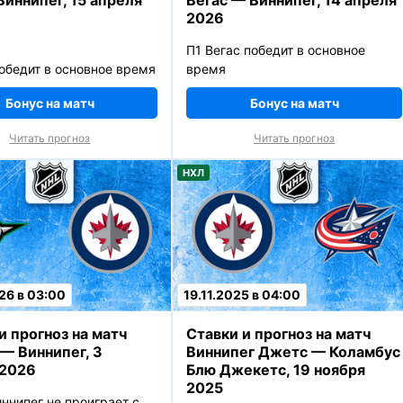
2026
П1 Вегас победит в основное
обедит в основное время
время
Бонус на матч
Бонус на матч
Читать прогноз
Читать прогноз
НХЛ
26 в 03:00
19.11.2025 в 04:00
]
и прогноз на матч
Ставки и прогноз на матч
— Виннипег, 3
Виннипег Джетс — Коламбус
 2026
Блю Джекетс, 19 ноября
2025
иннипег не проиграет с