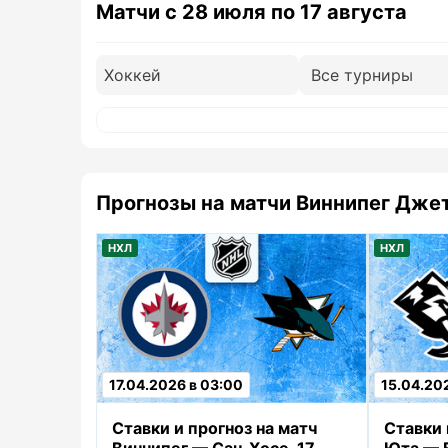
Матчи с 28 июля по 17 августа
Хоккей
Прогнозы на матчи Виннипег Дже
НХЛ
НХЛ
17.04.2026 в 03:00
15.04.20
]
]
Ставки и прогноз на матч
Ставки 
Виннипег — Сан-Хосе, 17
Юта — В