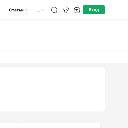
Вход
Статьи
…