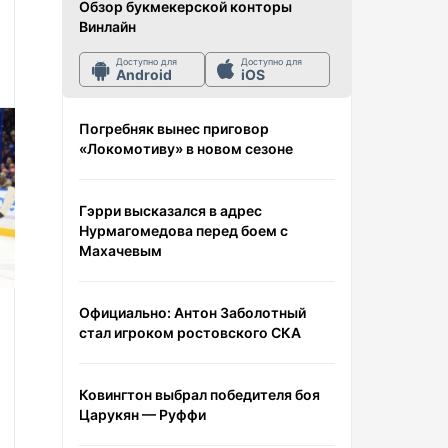
Обзор букмекерской конторы
Винлайн
Доступно для
Доступно для
Android
iOS
Погребняк вынес приговор
«Локомотиву» в новом сезоне
Гэрри высказался в адрес
Нурмагомедова перед боем с
Махачевым
Официально: Антон Заболотный
стал игроком ростовского СКА
Ковингтон выбрал победителя боя
Царукян — Руффи