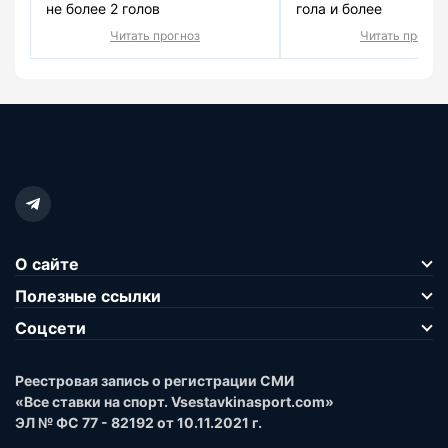
не более 2 голов
гола и более
Читать прогноз
Читать прогно
О сайте
Полезные ссылки
Соцсети
Реестровая запись о регистрации СМИ
«Все ставки на спорт. Vsestavkinasport.com»
ЭЛ № ФС 77 - 82192 от 10.11.2021 г.