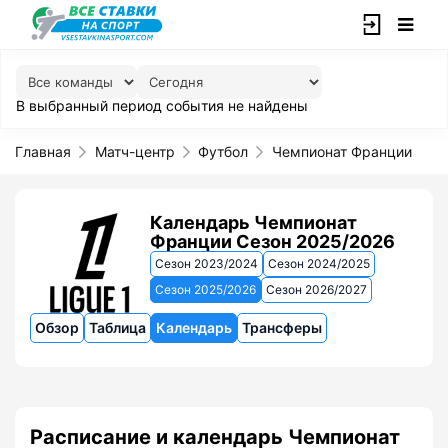
В выбранный период события не найдены
Главная
Матч-центр
Футбол
Чемпионат Франции
Календарь Чемпионат
Франции Сезон 2025/2026
Сезон 2023/2024
Сезон 2024/2025
Сезон 2025/2026
Сезон 2026/2027
Обзор
Таблица
Календарь
Трансферы
Расписание и календарь Чемпионат