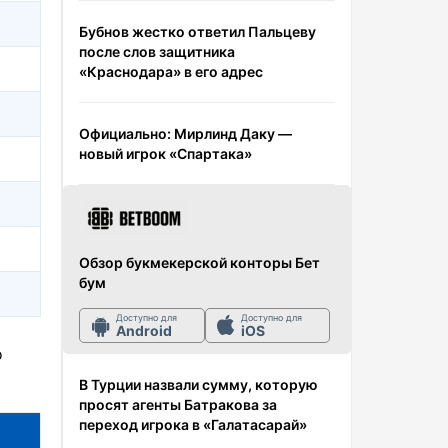
Бубнов жестко ответил Пальцеву
после слов защитника
«Краснодара» в его адрес
Официально: Мирлинд Даку —
новый игрок «Спартака»
)
Обзор букмекерской конторы Бет
бум
Доступно для
Доступно для
Android
iOS
о
В Турции назвали сумму, которую
просят агенты Батракова за
переход игрока в «Галатасарай»