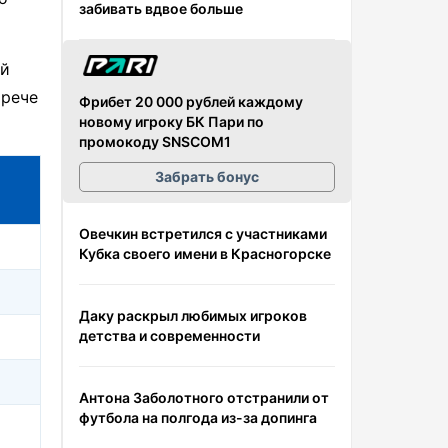
забивать вдвое больше
ий
трече
Фрибет 20 000 рублей каждому
новому игроку БК Пари по
промокоду SNSCOM1
Забрать бонус
Овечкин встретился с участниками
Кубка своего имени в Красногорске
Даку раскрыл любимых игроков
детства и современности
Антона Заболотного отстранили от
футбола на полгода из-за допинга