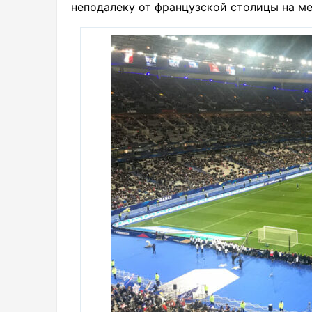
неподалеку от французской столицы на ме