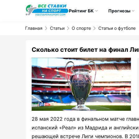
Рейтинг БК
Прогнозы
Главная
Статьи
О спорте
Статьи о футболе
Сколько стоит билет на финал Ли
28 мая 2022 года в финальном матче глав
испанский «Реал» из Мадрида и английски
решающей встрече Лиги чемпионов. В 2018