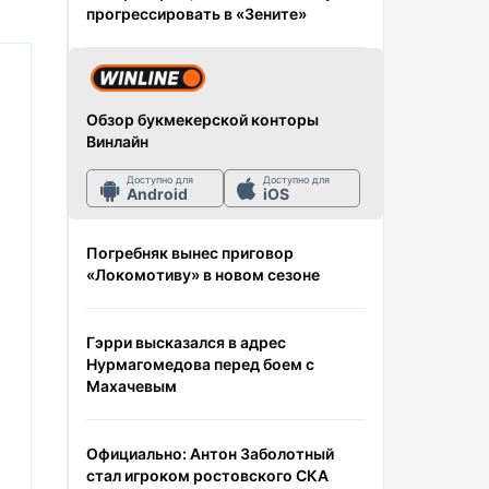
прогрессировать в «Зените»
Обзор букмекерской конторы
Винлайн
Доступно для
Доступно для
Android
iOS
Погребняк вынес приговор
«Локомотиву» в новом сезоне
Гэрри высказался в адрес
Нурмагомедова перед боем с
Махачевым
Официально: Антон Заболотный
стал игроком ростовского СКА