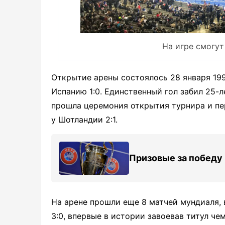
На игре смогут
Открытие арены состоялось 28 января 19
Испанию 1:0. Единственный гол забил 25-
прошла церемония открытия турнира и пе
у Шотландии 2:1.
Призовые за победу 
На арене прошли еще 8 матчей мундиаля, 
3:0, впервые в истории завоевав титул че