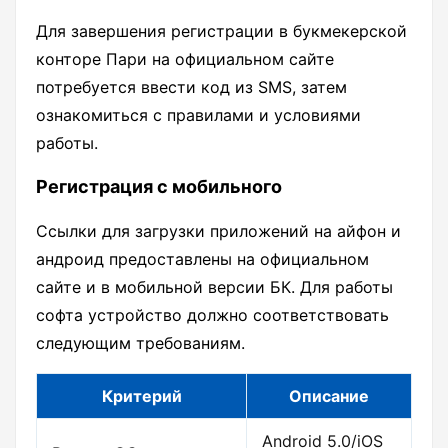
Для завершения регистрации в букмекерской
конторе Пари на официальном сайте
потребуется ввести код из SMS, затем
ознакомиться с правилами и условиями
работы.
Регистрация с мобильного
Ссылки для загрузки приложений на айфон и
андроид предоставлены на официальном
сайте и в мобильной версии БК. Для работы
софта устройство должно соответствовать
следующим требованиям.
Критерий
Описание
Android 5.0/iOS