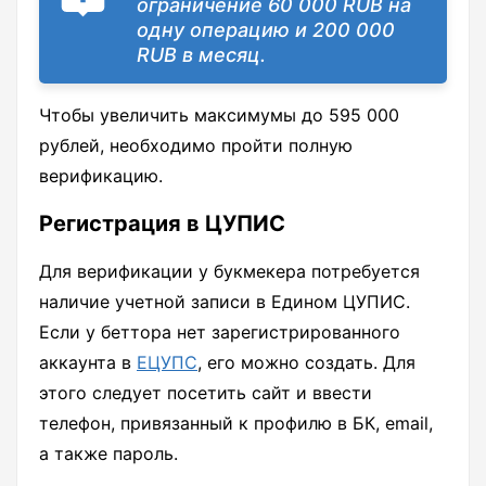
ограничение 60 000 RUB на
одну операцию и 200 000
RUB в месяц.
Чтобы увеличить максимумы до 595 000
рублей, необходимо пройти полную
верификацию.
Регистрация в ЦУПИС
Для верификации у букмекера потребуется
наличие учетной записи в Едином ЦУПИС.
Если у беттора нет зарегистрированного
аккаунта в
ЕЦУПС
, его можно создать. Для
этого следует посетить сайт и ввести
телефон, привязанный к профилю в БК, email,
а также пароль.