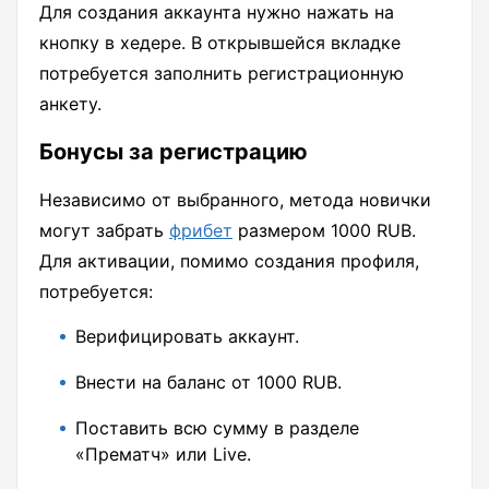
Для создания аккаунта нужно нажать на
кнопку в хедере. В открывшейся вкладке
потребуется заполнить регистрационную
анкету.
Бонусы за регистрацию
Независимо от выбранного, метода новички
могут забрать
фрибет
размером 1000 RUB.
Для активации, помимо создания профиля,
потребуется:
Верифицировать аккаунт.
Внести на баланс от 1000 RUB.
Поставить всю сумму в разделе
«Прематч» или Live.