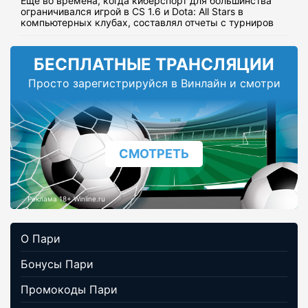
Еще во времена, когда киберспорт для большинства
ограничивался игрой в CS 1.6 и Dota: All Stars в
компьютерных клубах, составлял отчеты с турниров
БЕСПЛАТНЫЕ ТРАНСЛЯЦИИ
Просто зарегистрируйся в Винлайн и смотри
СМОТРЕТЬ
Реклама 18+ Winline.ru
О Пари
Бонусы Пари
Промокоды Пари