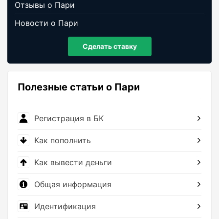
Отзывы о Пари
Новости о Пари
Сделать ставку
Полезные статьи о Пари
Регистрация в БК
Как пополнить
Как вывести деньги
Общая информация
Идентификация