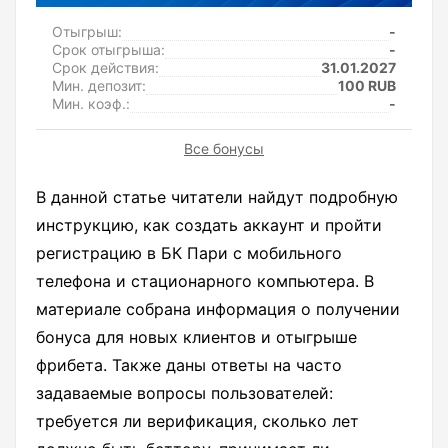
Отыгрыш:
-
Срок отыгрыша:
-
Срок действия:
31.01.2027
Мин. депозит:
100 RUB
Мин. коэф.:
-
Все бонусы
В данной статье читатели найдут подробную
инструкцию, как создать аккаунт и пройти
регистрацию в БК Пари с мобильного
телефона и стационарного компьютера. В
материале собрана информация о получении
бонуса для новых клиентов и отыгрыше
фрибета. Также даны ответы на часто
задаваемые вопросы пользователей:
требуется ли верификация, сколько лет