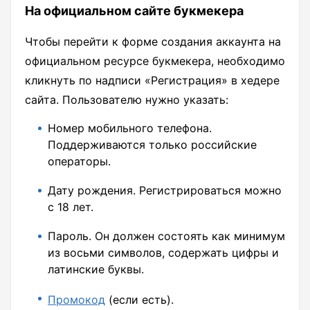
На официальном сайте букмекера
Чтобы перейти к форме создания аккаунта на
официальном ресурсе букмекера, необходимо
кликнуть по надписи «Регистрация» в хедере
сайта. Пользователю нужно указать:
Номер мобильного телефона.
Поддерживаются только российские
операторы.
Дату рождения. Регистрироваться можно
с 18 лет.
Пароль. Он должен состоять как минимум
из восьми символов, содержать цифры и
латинские буквы.
Промокод
(если есть).