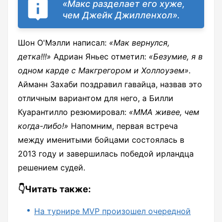
«Макс разделает его хуже,
чем Джейк Джилленхол».
Шон О'Мэлли написал:
«Мак вернулся,
детка!!!»
Адриан Яньес отметил:
«Безумие, я в
одном карде с Макгрегором и Холлоуэем».
Айманн Захаби поздравил гавайца, назвав это
отличным вариантом для него, а Билли
Куарантилло резюмировал:
«ММА живее, чем
когда-либо!»
Напомним, первая встреча
между именитыми бойцами состоялась в
2013 году и завершилась победой ирландца
решением судей.
👇Читать также:
На турнире MVP произошел очередной