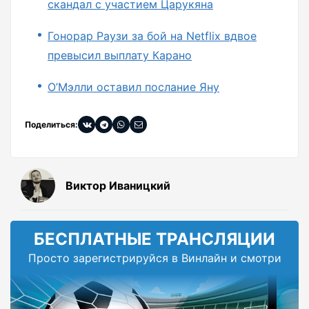
скандал с участием Царукяна
Гонорар Раузи за бой на Netflix вдвое
превысил выплату Карано
О’Мэлли оставил послание Яну
Поделиться:
Виктор Иваницкий
БЕСПЛАТНЫЕ ТРАНСЛЯЦИИ
Просто зарегистрируйся в Винлайн и смотри