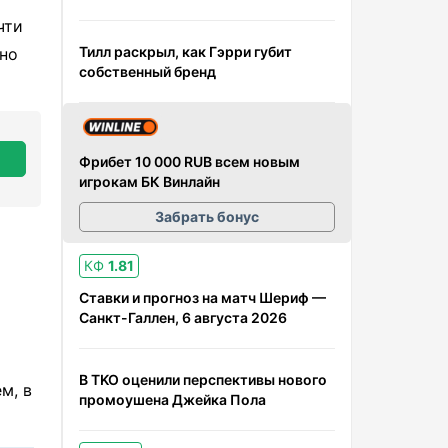
чти
Тилл раскрыл, как Гэрри губит
жно
собственный бренд
Фрибет 10 000 RUB всем новым
игрокам БК Винлайн
Забрать бонус
КФ
1.81
Ставки и прогноз на матч Шериф —
Санкт-Галлен, 6 августа 2026
В TKO оценили перспективы нового
м, в
промоушена Джейка Пола