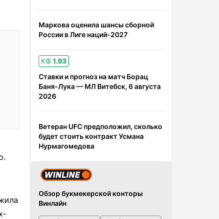
Маркова оценила шансы сборной
России в Лиге наций-2027
КФ
1.93
Ставки и прогноз на матч Борац
Баня-Лука — МЛ Витебск, 6 августа
2026
Ветеран UFC предположил, сколько
будет стоить контракт Усмана
Нурмагомедова
ю.
Обзор букмекерской конторы
ожила
Винлайн
х-