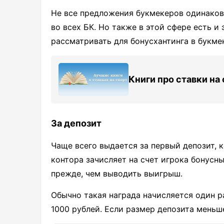
Не все предложения букмекеров одинаков
во всех БК. Но также в этой сфере есть 
рассматривать для бонусхантинга в букме
Книги про ставки на
За депозит
Чаще всего выдается за первый депозит, 
контора зачисляет на счет игрока бонусн
прежде, чем выводить выигрыш.
Обычно такая награда начисляется один 
1000 рублей. Если размер депозита меньш