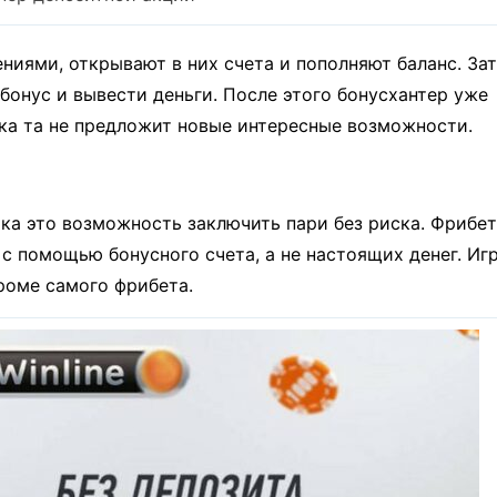
иями, открывают в них счета и пополняют баланс. За
бонус и вывести деньги. После этого бонусхантер уже
ока та не предложит новые интересные возможности.
ока это возможность заключить пари без риска. Фрибет
 с помощью бонусного счета, а не настоящих денег. Иг
кроме самого фрибета.