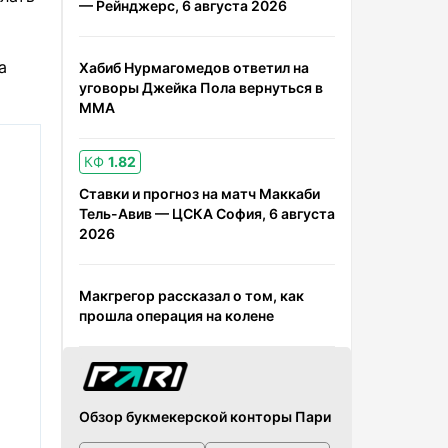
— Рейнджерс, 6 августа 2026
а
Хабиб Нурмагомедов ответил на
уговоры Джейка Пола вернуться в
ММА
КФ
1.82
Ставки и прогноз на матч Маккаби
Тель-Авив — ЦСКА София, 6 августа
2026
Макгрегор рассказал о том, как
прошла операция на колене
Обзор букмекерской конторы Пари