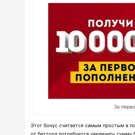
За перв
Этот бонус считается самым простым в по
от беттора потребуется увеличить сумму б