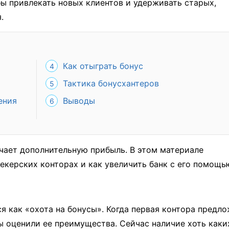
ы привлекать новых клиентов и удерживать старых,
.
Как отыграть бонус
Тактика бонусхантеров
ения
Выводы
чает дополнительную прибыль. В этом материале
мекерских конторах и как увеличить банк с его помощь
ся как «охота на бонусы». Когда первая контора предл
ы оценили ее преимущества. Сейчас наличие хоть каки