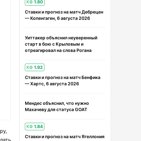
КФ
1.80
Ставки и прогноз на матч Дебрецен
— Копенгаген, 6 августа 2026
Уиттакер объяснил неуверенный
старт в бою с Крыловым и
отреагировал на слова Рогана
КФ
1.92
Ставки и прогноз на матч Бенфика
— Хартс, 6 августа 2026
Мендес объяснил, что нужно
Махачеву для статуса GOAT
КФ
1.84
ру,
Ставки и прогноз на матч Ягеллония
елать