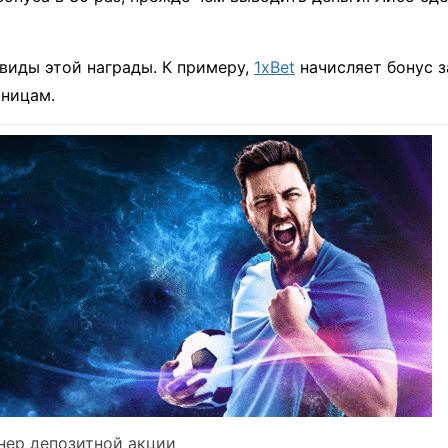
виды этой награды. К примеру,
1xBet
начисляет бонус з
тницам.
нер депозитной акции