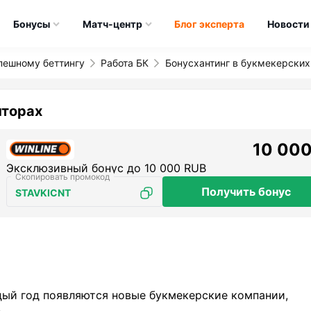
Бонусы
Матч-центр
Блог эксперта
Новости
пешному беттингу
Работа БК
Бонусхантинг в букмекерских
нторах
10 000
Эксклюзивный бонус до 10 000 RUB
Получить бонус
STAVKICNT
дый год появляются новые букмекерские компании,