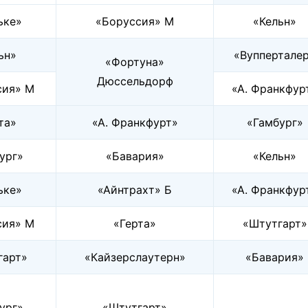
ьке»
«Боруссия» М
«Кельн»
ьн»
«Вуппертале
«Фортуна»
Дюссельдорф
сия» М
«А. Франкфур
та»
«А. Франкфурт»
«Гамбург»
ург»
«Бавария»
«Кельн»
ьке»
«Айнтрахт» Б
«А. Франкфур
сия» М
«Герта»
«Штутгарт»
гарт»
«Кайзерслаутерн»
«Бавария»
ург»
«Штутгарт»