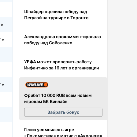
Шнайдер оценила победу над
Пегулой на турнире в Торонто
р»
Александрова прокомментировала
т»
победу над Соболенко
УЕФА может проверить работу
Инфантино за 16 лет в организации
т»
Фрибет 10 000 RUB всем новым
игрокам БК Винлайн
Забрать бонус
Генич усомнился в игре
«Локомотива» в матче с «Акроном»