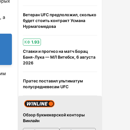
орых
Ветеран UFC предположил, сколько
, а
будет стоить контракт Усмана
Нурмагомедова
КФ
1.93
Ставки и прогноз на матч Борац
Баня-Лука — МЛ Витебск, 6 августа
2026
ким
Пратес поставил ультиматум
полусредневесам UFC
Обзор букмекерской конторы
Винлайн