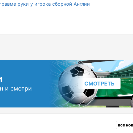
равме руки у игрока сборной Англии
И
СМОТРЕТЬ
н и смотри
все но