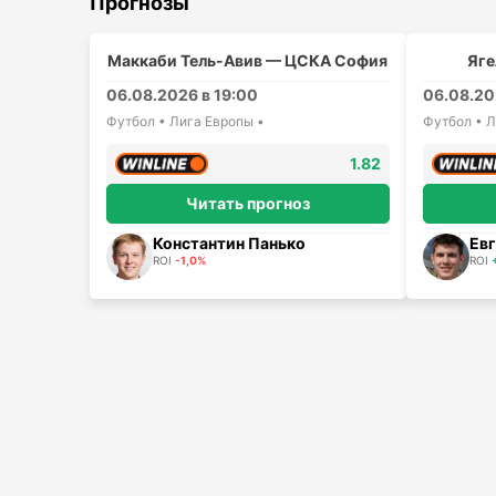
Прогнозы
Маккаби Тель-Авив — ЦСКА София
Яге
06.08.2026 в 19:00
06.08.20
Футбол • Лига Европы •
Футбол • Л
1.82
Читать прогноз
Константин Панько
Евг
ROI
-1,0%
ROI