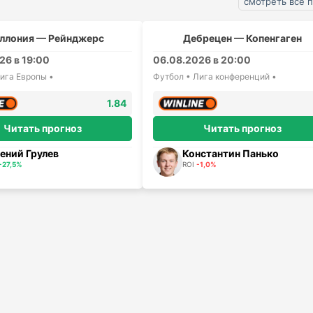
смотреть все 
ллония — Рейнджерс
Дебрецен — Копенгаген
26 в 19:00
06.08.2026 в 20:00
ига Европы •
Футбол • Лига конференций •
1.84
Читать прогноз
Читать прогноз
ений Грулев
Константин Панько
+27,5%
ROI
-1,0%