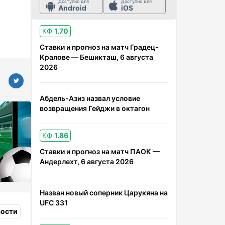
Доступно для
Доступно для
Android
iOS
КФ
1.70
Ставки и прогноз на матч Градец-
Кралове — Бешикташ, 6 августа
2026
Абдель-Азиз назвал условие
возвращения Гейджи в октагон
КФ
1.86
Ставки и прогноз на матч ПАОК —
Андерлехт, 6 августа 2026
Назван новый соперник Царукяна на
UFC 331
вости