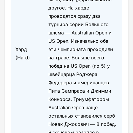
другое. На харде
проводятся сразу два
турнира серии Большого
шлема — Australian Open и
US Open. Изначально оба
Хард
эти чемпионата проходили
(Hard)
на траве. Больше всего
побед на US Open (по 5) у
швейцарца Роджера
Федерера и американцев
Пита Сампраса и Джимми
Коннорса. Триумфатором
Australian Open чаще
остальных становился серб
Новак Джокович — 8 побед.
В женском разряде в