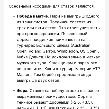
Основными исходами для ставок являются:
Победа в матче
. Пари на выигрыш одного
из теннисистов. Поединки состоят из
трех или пяти сетов. Это стоит учитывать
при прогнозировании. Пятисетовый
формат поединков применяется на
турнирах Большого шлема (Australian
Open, Roland Garros, Wimbledon, US Open),
Кубке Дэвиса. Но исключительно в матчах
мужского тура. К женщинам и парам это
не относится. Как и к турнирам серии ATP
Masters. Там борьба продолжается до
выигрыша двух сетов.
Фора.
Ставки на победу игрока с заранее
выраженным преимуществом. Форы в
теннисе бывают дробными (–2.5, +3.5),
целыми (–1, +3), азиатскими (–2.25, +3.75).