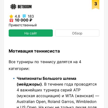
3
4.8
183
10 000 ₽
Приветственный
На сайт
Обзор
Мотивация теннисиста
Все турниры по теннису делятся на 4
категории:
Чемпионаты Большого шлема
(мейджоры)
. В течение года проводятся
4 важнейших турнира серий ATP
(мужская ассоциация) и WTA (женская) —
Australian Open, Roland Garros, Wimbledon
и US Open. На кону не только лихая доля