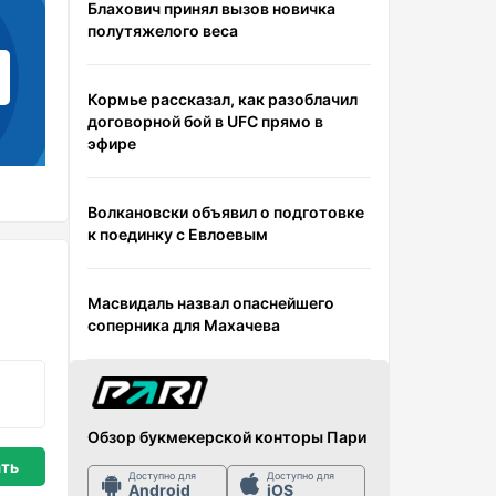
Блахович принял вызов новичка
полутяжелого веса
Кормье рассказал, как разоблачил
договорной бой в UFC прямо в
эфире
Волкановски объявил о подготовке
к поединку с Евлоевым
Масвидаль назвал опаснейшего
соперника для Махачева
Обзор букмекерской конторы Пари
Доступно для
Доступно для
Android
iOS