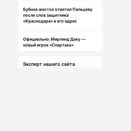
Бубнов жестко ответил Пальцеву
после слов защитника
«Краснодара» в его адрес
Официально: Мирлинд Даку —
новый игрок «Спартака»
Эксперт нашего сайта
Обзор букмекерской конторы Бет
бум
Лев Тигай
Доступно для
Доступно для
Ведущий эксперт сайта
Android
iOS
В Турции назвали сумму, которую
просят агенты Батракова за
переход игрока в «Галатасарай»