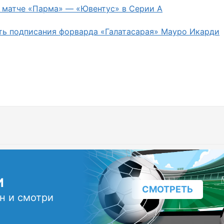
 матче «Парма» — «Ювентус» в Серии А
ь подписания форварда «Галатасарая» Мауро Икарди
И
СМОТРЕТЬ
н и смотри