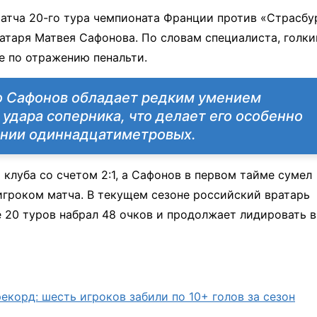
атча 20-го тура чемпионата Франции против «Страсбу
атаря Матвея Сафонова. По словам специалиста, голки
е по отражению пенальти.
о Сафонов обладает редким умением
удара соперника, что делает его особенно
нии одиннадцатиметровых.
клуба со счетом 2:1, а Сафонов в первом тайме сумел
игроком матча. В текущем сезоне российский вратарь
е 20 туров набрал 48 очков и продолжает лидировать в
корд: шесть игроков забили по 10+ голов за сезон