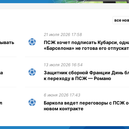
все но
21 июля 2026 17:58
сывать
ПСЖ хочет подписать Кубарси, одн
«Барселона» не готова его отпускат
13 июля 2026 16:54
на
Защитник сборной Франции Динь б
к переходу в ПСЖ — Романо
6 июня 2026 17:43
л
Баркола ведет переговоры с ПСЖ о
новом контракте