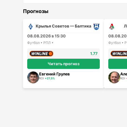
Прогнозы
Крылья Советов — Балтика
Л
08.08.2026 в 15:30
08.08.20
Футбол • РПЛ •
Футбол • 
1.77
Читать прогноз
Евгений Грулев
Ал
ROI
+27,5%
ROI