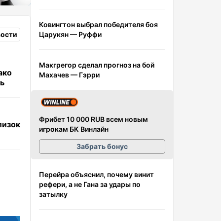
Ковингтон выбрал победителя боя
Царукян — Руффи
вости
Макгрегор сделал прогноз на бой
ако
Махачев — Гэрри
ь
Фрибет 10 000 RUB всем новым
лизок
игрокам БК Винлайн
Забрать бонус
Перейра объяснил, почему винит
рефери, а не Гана за удары по
затылку