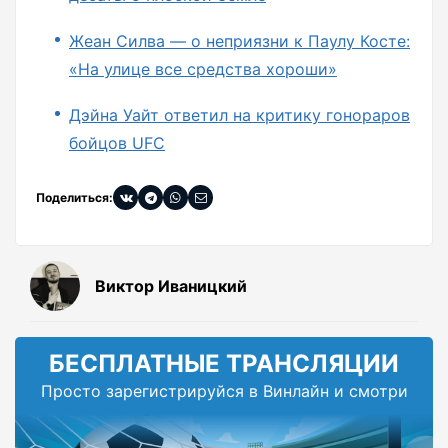
Жеан Силва — о неприязни к Паулу Косте:
«На улице все средства хороши»
Дэйна Уайт ответил на критику гонораров
бойцов UFC
Поделиться:
Виктор Иваницкий
БЕСПЛАТНЫЕ ТРАНСЛЯЦИИ
Просто зарегистрируйся в Винлайн и смотри