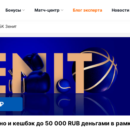
Бонусы
Матч-центр
Блог эксперта
Новости
БК Зенит
 ₽
о и кешбэк до 50 000 RUB деньгами в рам