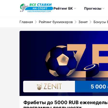
Рейтинг БК
Прогнозы
Главная
Рейтинг букмекеров
Зенит
Бонусы 
5 000
Фрибеты до 5000 RUB еженедельн
программы лояльности