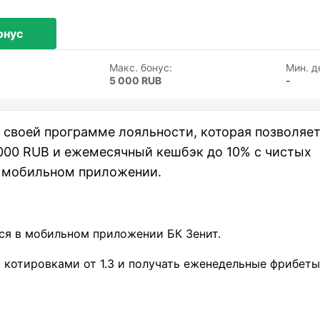
онус
Макс. бонус:
Мин. д
5 000 RUB
-
к своей программе лояльности, которая позволяе
000 RUB и ежемесячный кешбэк до 10% с чистых
в мобильном приложении.
ся в мобильном приложении БК Зенит.
 котировками от 1.3 и получать еженедельные фрибеты