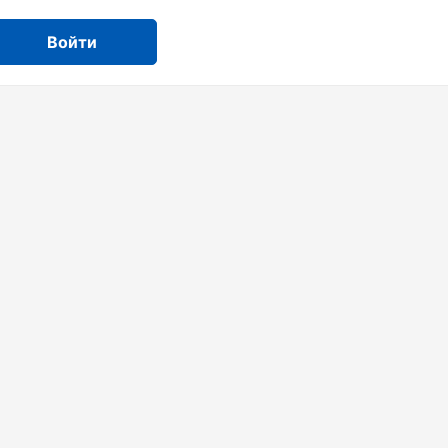
Войти