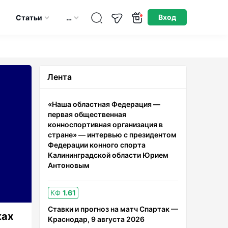
Вход
Статьи
…
Лента
«Наша областная Федерация —
первая общественная
конноспортивная организация в
стране» — интервью с президентом
Федерации конного спорта
Калининградской области Юрием
Антоновым
КФ
1.61
Ставки и прогноз на матч Спартак —
ках
Краснодар, 9 августа 2026