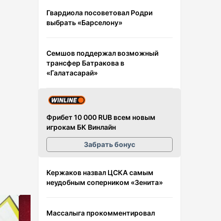
Гвардиола посоветовал Родри
выбрать «Барселону»
Семшов поддержал возможный
трансфер Батракова в
«Галатасарай»
Фрибет 10 000 RUB всем новым
игрокам БК Винлайн
Забрать бонус
Кержаков назвал ЦСКА самым
неудобным соперником «Зенита»
Массалыга прокомментировал