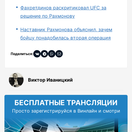
Фахретдинов раскритиковал UFC за
решение по Рахмонову
Наставник Рахмонова объяснил, зачем
бойцу понадобилась вторая операция
Поделиться:
Виктор Иваницкий
БЕСПЛАТНЫЕ ТРАНСЛЯЦИИ
Просто зарегистрируйся в Винлайн и смотри