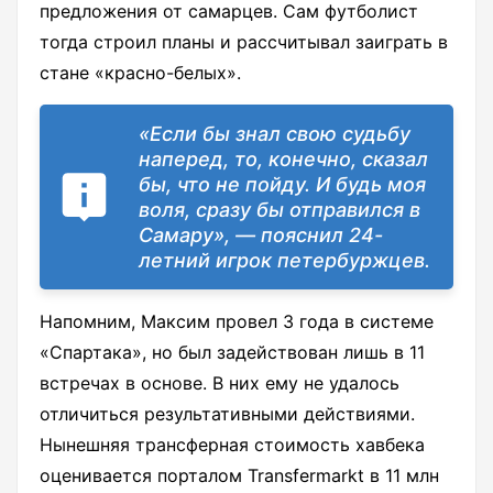
предложения от самарцев. Сам футболист
тогда строил планы и рассчитывал заиграть в
стане «красно-белых».
«Если бы знал свою судьбу
наперед, то, конечно, сказал
бы, что не пойду. И будь моя
воля, сразу бы отправился в
Самару», — пояснил 24-
летний игрок петербуржцев.
Напомним, Максим провел 3 года в системе
«Спартака», но был задействован лишь в 11
встречах в основе. В них ему не удалось
отличиться результативными действиями.
Нынешняя трансферная стоимость хавбека
оценивается порталом Transfermarkt в 11 млн