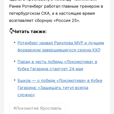
Ранее Ротенберг работал главным тренером в
петербургском СКА, а в настоящее время
возглавляет сборную «Россия 25».
👇Читать также:
Ротенберг назвал Радулова MVP и лучшим
форвардом завершившегося сезона КХЛ
Парад в честь победы «Локомотива» в
Кубке Гагарина стартует 24 мая
Быков — о победе «Локомотива» в Кубке
Гагарина: «Защищать титул всегда
сложно»
#Локомотив Ярославль