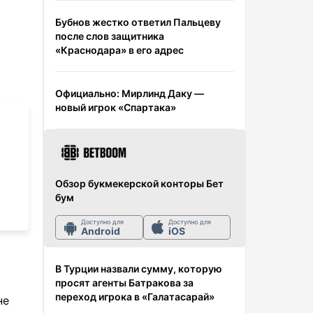
Бубнов жестко ответил Пальцеву
после слов защитника
«Краснодара» в его адрес
Официально: Мирлинд Даку —
новый игрок «Спартака»
Обзор букмекерской конторы Бет
бум
Доступно для
Доступно для
Android
iOS
В Турции назвали сумму, которую
просят агенты Батракова за
переход игрока в «Галатасарай»
не