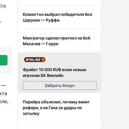
Его
Ковингтон выбрал победителя боя
Царукян — Руффи
-
Макгрегор сделал прогноз на бой
Махачев — Гэрри
Фрибет 10 000 RUB всем новым
игрокам БК Винлайн
я —
Забрать бонус
кта
оли,
Перейра объяснил, почему винит
рефери, а не Гана за удары по
затылку