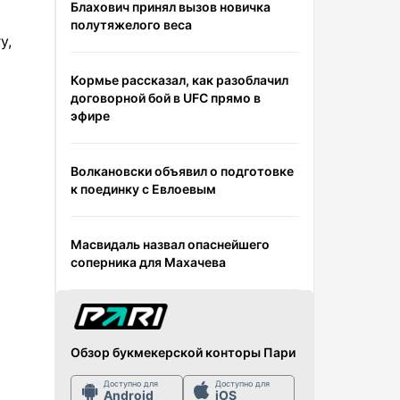
Блахович принял вызов новичка
полутяжелого веса
у,
Кормье рассказал, как разоблачил
договорной бой в UFC прямо в
эфире
Волкановски объявил о подготовке
к поединку с Евлоевым
Масвидаль назвал опаснейшего
соперника для Махачева
Обзор букмекерской конторы Пари
Доступно для
Доступно для
Android
iOS