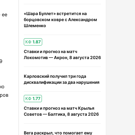
«Шара Буллет» встретится на
 ее
борцовском ковре с Александром
Шлеменко
КФ
1.87
Ставки и прогноз на матч
Локомотив — Акрон, 8 августа 2026
9
Карловский получил три года
дисквалификации за два нарушения
но
иров
КФ
1.77
Ставки и прогноз на матч Крылья
Советов — Балтика, 8 августа 2026
Вега раскрыл, что помогает ему