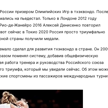
 России призером Олимпийских Игр в тхэквондо. После
мались на пьедестал. Только в Лондоне 2012 году
 Рио-де-Жанейро 2016 Алексей Денисенко повторил
 вот сейчас в Токио 2020 Россия просто триумфально
рной страны получили медали.
емало сделал для развития тхэквондо в стране. Он 200
бразом поменял систему, добавив общефизическую
ая работа тренера и руководства Российского союза
ого триумфа, который мы увидели сейчас. Об этом мож
йские спортсмены из пассажиров международных турн