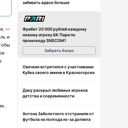
забивать вдвое больше
це, —
Фрибет 20 000 рублей каждому
новому игроку БК Пари по
ль и
промокоду SNSCOM1
чтобы
Забрать бонус
ри
е
Овечкин встретился с участниками
Кубка своего имени в Красногорске
Даку раскрыл любимых игроков
детства и современности
ми.
Антона Заболотного отстранили от
футбола на полгода из-за допинга