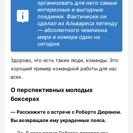
организовать для него самые
интересные и выгодные
поединки. Фактически он
сделал из Альвареса легенду
― абсолютного чемпиона
мира и номера один на
сегодня.
Здорово, что есть такие люди, команды. Это
хороший пример командной работы для нас
всех.
О перспективных молодых
боксерах
― Расскажите о встрече с Роберто Дюраном.
Вы возвращали ему украденные пояса.
― Да. В свое время Роберто потерял эти