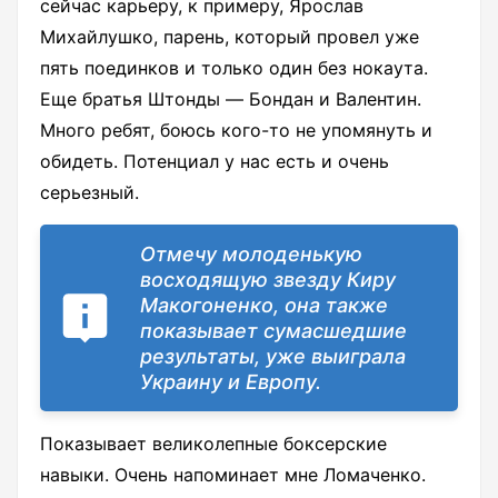
сейчас карьеру, к примеру, Ярослав
Михайлушко, парень, который провел уже
пять поединков и только один без нокаута.
Еще братья Штонды ― Бондан и Валентин.
Много ребят, боюсь кого-то не упомянуть и
обидеть. Потенциал у нас есть и очень
серьезный.
Отмечу молоденькую
восходящую звезду Киру
Макогоненко, она также
показывает сумасшедшие
результаты, уже выиграла
Украину и Европу.
Показывает великолепные боксерские
навыки. Очень напоминает мне Ломаченко.