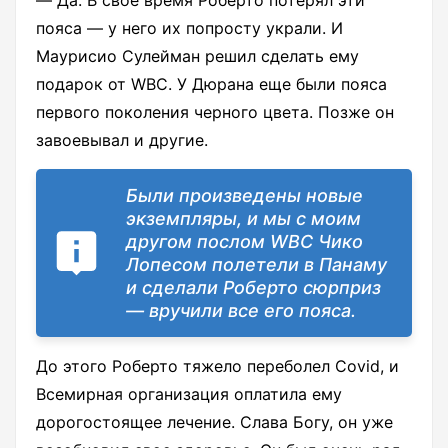
пояса ― у него их попросту украли. И
Маурисио Сулейман решил сделать ему
подарок от WBC. У Дюрана еще были пояса
первого поколения черного цвета. Позже он
завоевывал и другие.
Были произведены новые
экземпляры, и мы с моим
другом послом WBC Чико
Лопесом полетели в Панаму
и сделали Роберто сюрприз
― вручили все его пояса.
До этого Роберто тяжело переболел Covid, и
Всемирная организация оплатила ему
дорогостоящее лечение. Слава Богу, он уже