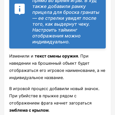
прямо во время игры. В худ
также добавили рамку
прицела для броска гранаты
— ее стрелки увидят после
того, как выдернут чеку.
Настроить тайминг
отображения можно
индивидуально.
Изменили и
текст смены оружия
. При
наведении на брошенный объект будет
отображаться его игровое наименование, а не
индивидуальное название.
В игровой процесс добавили новый значок.
При убийстве в прыжке рядом с
отображением фрага начнет загораться
эмблема с крылом
.