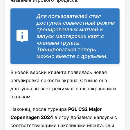
название игрового процесса.
Для пользователей стал
доступен совместный режим
тренировочных матчей и
запуск мастерских карт с
членами группы.
Тренироваться теперь
можно вместе с друзьями.
В новой версии клиента появилась новая
регулировка яркости экрана. Отныне она
доступна во всех режимах: полноэкранном и
оконном.
Наконец, после турнира
PGL CS2 Major
Copenhagen 2024
в игру добавили капсулы с
соответствующими наклейками ивента. Они