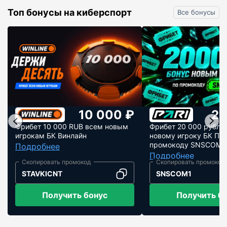
Топ бонусы на киберспорт
Все бонусы
10 000 ₽
20
Фрибет 10 000 RUB всем новым
Фрибет 20 000 рубле
игрокам БК Винлайн
новому игроку БК Пар
промокоду SNSCOM1
Подробнее
Подробнее
STAVKICNT
SNSCOM1
Получить бонус
Получить б