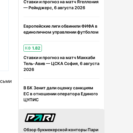
Ставки и прогноз на матч Ягеллония
— Рейнджерс, 6 августа 2026
Европейские лиги обвинили ФИФА в
единоличном управлении футболом
КФ
1.82
Ставки и прогноз на матч Маккаби
Тель-Авив — ЦСКА София, 6 августа
2026
осьми
В БК Зенит дали оценку санкциям
ЕС в отношении оператора Единого
ЦУПИС
Обзор букмекерской конторы Пари