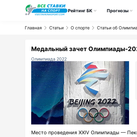
Рейтинг БК
Прогнозы
Главная
Статьи
О спорте
Статьи об Олимпи
Медальный зачет Олимпиады-202
Олимпиада 2022
Место проведения XXIV Олимпиады — Пеки