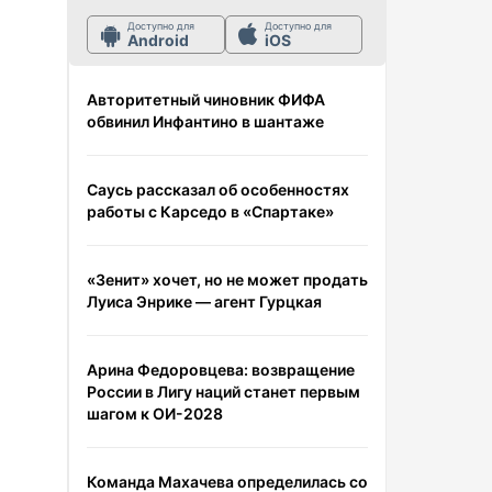
Доступно для
Доступно для
Android
iOS
Авторитетный чиновник ФИФА
обвинил Инфантино в шантаже
Саусь рассказал об особенностях
работы с Карседо в «Спартаке»
«Зенит» хочет, но не может продать
Луиса Энрике — агент Гурцкая
Арина Федоровцева: возвращение
России в Лигу наций станет первым
шагом к ОИ-2028
Команда Махачева определилась со