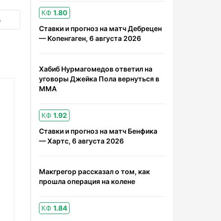
КФ
1.80
р
Ставки и прогноз на матч Дебрецен
— Копенгаген, 6 августа 2026
Хабиб Нурмагомедов ответил на
уговоры Джейка Пола вернуться в
ММА
КФ
1.92
Ставки и прогноз на матч Бенфика
— Хартс, 6 августа 2026
Макгрегор рассказал о том, как
прошла операция на колене
КФ
1.84