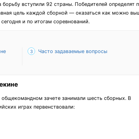
в борьбу вступили 92 страны. Победителей определят 
лавная цель каждой сборной — оказаться как можно вы
сегодня и по итогам соревнований.
ине
Часто задаваемые вопросы
екине
в общекомандном зачете занимали шесть сборных. В
ийских играх первенствовали: