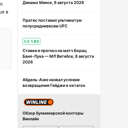
Динамо Минск, 6 августа 2026
по
ше в
Пратес поставил ультиматум
полусредневесам UFC
КФ
1.93
Ставки и прогноз на матч Борац
Баня-Лука — МЛ Витебск, 6 августа
2026
Абдель-Азиз назвал условие
возвращения Гейджи в октагон
Обзор букмекерской конторы
Винлайн