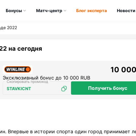
Бонусы
Матч-центр
Блог эксперта
Новости
аде 2022
2 на сегодня
10 000
Эксклюзивный бонус до 10 000 RUB
Получить бонус
STAVKICNT
н. Впервые в истории спорта один город принимает л