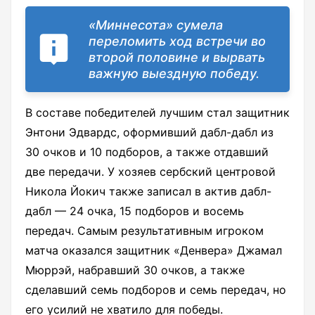
«Миннесота» сумела
переломить ход встречи во
второй половине и вырвать
важную выездную победу.
В составе победителей лучшим стал защитник
Энтони Эдвардс, оформивший дабл-дабл из
30 очков и 10 подборов, а также отдавший
две передачи. У хозяев сербский центровой
Никола Йокич также записал в актив дабл-
дабл — 24 очка, 15 подборов и восемь
передач. Самым результативным игроком
матча оказался защитник «Денвера» Джамал
Мюррэй, набравший 30 очков, а также
сделавший семь подборов и семь передач, но
его усилий не хватило для победы.