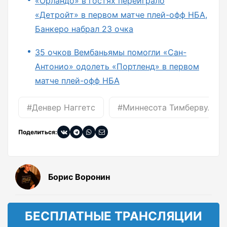
«Орландо» в гостях переиграло
«Детройт» в первом матче плей-офф НБА,
Банкеро набрал 23 очка
35 очков Вембаньямы помогли «Сан-
Антонио» одолеть «Портленд» в первом
матче плей-офф НБА
#Денвер Наггетс
#Миннесота Тимбервулвз
Поделиться:
Борис Воронин
БЕСПЛАТНЫЕ ТРАНСЛЯЦИИ