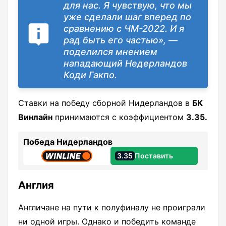
для нас. Я чувствую, что мы
уже сделали шаг вперед по
сравнению с ЧМ-2022. И я
рад быть его частью», —
поделился мнением
нападающий Недерландов
Коди Гакпо.
Ставки на победу сборной Нидерландов в
БК
Винлайн
принимаются с коэффициентом
3.35.
Победа Нидерландов
3.35
Поставить
Англия
Англичане на пути к полуфиналу не проиграли
ни одной игры. Однако и победить команде