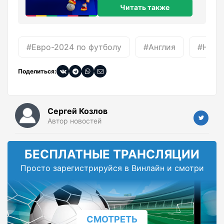
Читать также
#Евро-2024 по футболу
#Англия
#Ниде
Поделиться:
Сергей Козлов
Автор новостей
БЕСПЛАТНЫЕ ТРАНСЛЯЦИИ
Просто зарегистрируйся в Винлайн и смотри
СМОТРЕТЬ