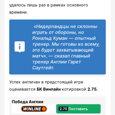
удалось лишь раз в рамках основного
времени.
«Нидерландцы не склонны
играть от обороны, но
Рональд Куман — опытный
тренер. Мы готовы ко всему,
это будет захватывающий
матч», — сказал главный
тренер Англии Гарет
Саутгейт.
Успех англичан в предстоящей игре
оценивается
БК Винлайн
котировкой
2.75.
Победа Англии
2.75
Поставить