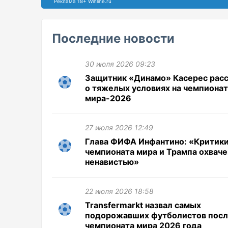
Реклама 18+ Winline.ru
Последние новости
30 июля 2026 09:23
Защитник «Динамо» Касерес расс
о тяжелых условиях на чемпиона
мира-2026
27 июля 2026 12:49
Глава ФИФА Инфантино: «Критик
чемпионата мира и Трампа охвач
ненавистью»
22 июля 2026 18:58
Transfermarkt назвал самых
подорожавших футболистов пос
чемпионата мира 2026 года