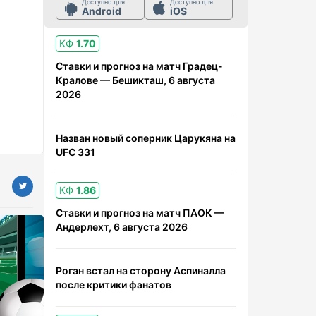
Доступно для
Доступно для
Android
iOS
КФ
1.70
Ставки и прогноз на матч Градец-
Кралове — Бешикташ, 6 августа
2026
Назван новый соперник Царукяна на
UFC 331
КФ
1.86
Ставки и прогноз на матч ПАОК —
Андерлехт, 6 августа 2026
Роган встал на сторону Аспиналла
после критики фанатов