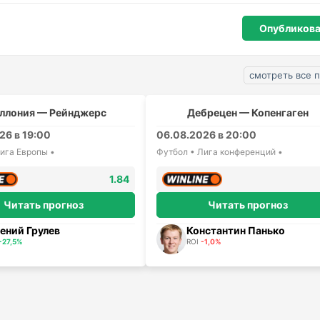
смотреть все 
ллония — Рейнджерс
Дебрецен — Копенгаген
26 в 19:00
06.08.2026 в 20:00
ига Европы •
Футбол • Лига конференций •
1.84
Читать прогноз
Читать прогноз
ений Грулев
Константин Панько
+27,5%
ROI
-1,0%