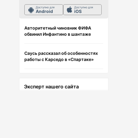
Доступно для
Доступно для
Android
iOS
Авторитетный чиновник ФИФА
обвинил Инфантино в шантаже
Саусь рассказал об особенностях
работы с Карседо в «Спартаке»
«Зенит» хочет, но не может продать
Луиса Энрике — агент Гурцкая
Эксперт нашего сайта
Арина Федоровцева: возвращение
Лев Тигай
России в Лигу наций станет первым
Ведущий эксперт сайта
шагом к ОИ-2028
Команда Махачева определилась со