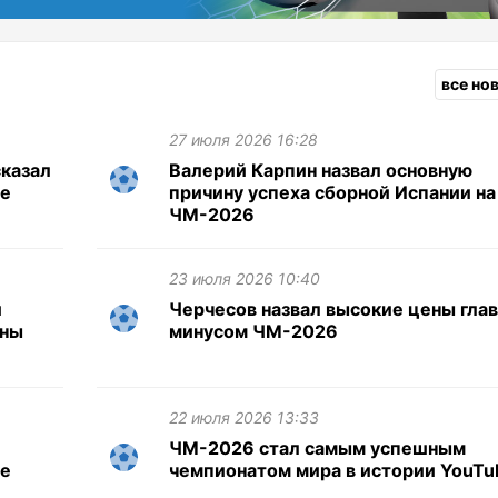
все но
27 июля 2026 16:28
казал
Валерий Карпин назвал основную
те
причину успеха сборной Испании на
ЧМ-2026
23 июля 2026 10:40
и
Черчесов назвал высокие цены гла
ены
минусом ЧМ-2026
22 июля 2026 13:33
ЧМ-2026 стал самым успешным
ле
чемпионатом мира в истории YouTu