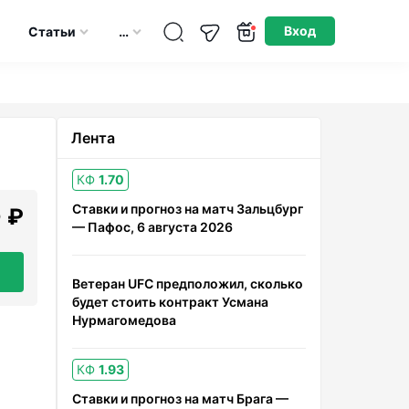
Опубликовано: 13.06.2026
Вход
Статьи
…
Лента
КФ
1.70
Ставки и прогноз на матч Зальцбург
 ₽
— Пафос, 6 августа 2026
Ветеран UFC предположил, сколько
будет стоить контракт Усмана
Нурмагомедова
КФ
1.93
Ставки и прогноз на матч Брага —