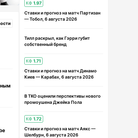
КФ
1.97
Ставки и прогноз на матч Партизан
— Тобол, 6 августа 2026
вости
Тилл раскрыл, как Гэрри губит
собственный бренд
КФ
1.71
Ставки и прогноз на матч Динамо
Киев — Карабах, 6 августа 2026
вным
В TKO оценили перспективы нового
промоушена Джейка Пола
КФ
1.72
Ставки и прогноз на матч Аякс —
be
Шелбурн, 6 августа 2026