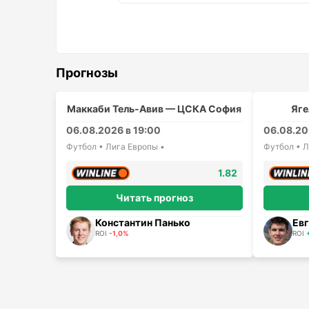
Прогнозы
Маккаби Тель-Авив — ЦСКА София
Яге
06.08.2026 в 19:00
06.08.20
Футбол • Лига Европы •
Футбол • Л
1.82
Читать прогноз
Константин Панько
Евг
ROI
-1,0%
ROI