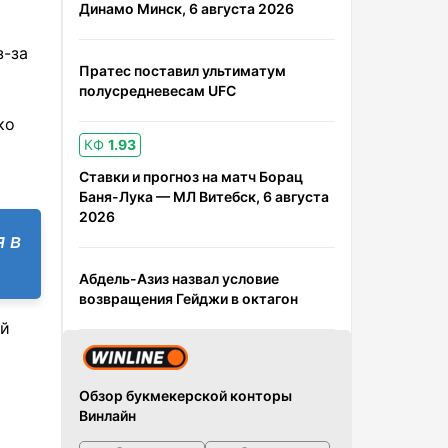
Динамо Минск, 6 августа 2026
з-за
Пратес поставил ультиматум
полусредневесам UFC
ко
КФ
1.93
Ставки и прогноз на матч Борац
Баня-Лука — МЛ Витебск, 6 августа
2026
 в
Абдель-Азиз назвал условие
возвращения Гейджи в октагон
ий
Обзор букмекерской конторы
Винлайн