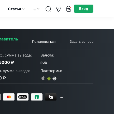
Вход
Статьи
…
тавитель
Пожаловаться
Задать вопрос
с. сумма вывода:
Валюта:
5000
₽
RUB
. сумма вывода:
Платформы:
0
₽