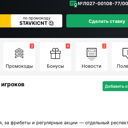
№Л027-00108-77/00
Сделать ставку
STAVKICNT
3
4
2
Промокоды
Бонусы
Новости
Поле
 игроков
Добавить 
 за фрибеты и регулярные акции — отдельный респект