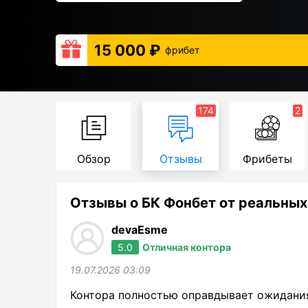
15 000 ₽
фрибет
174
2
Обзор
Отзывы
Фрибеты
Отзывы о БК Фонбет от реальных
devaEsme
5.0
Отличная контора
19.07.2026 03:09
Контора полностью оправдывает ожидания,