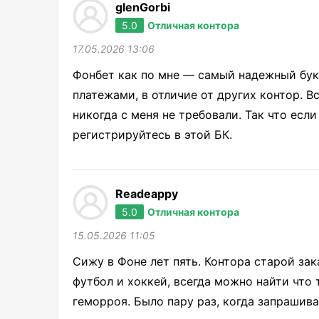
glenGorbi
5.0
Отличная контора
17.05.2026 13:06
Фонбет как по мне — самый надежный букм
платежами, в отличие от других контор. 
никогда с меня не требовали. Так что если
регистрируйтесь в этой БК.
Readeappy
5.0
Отличная контора
15.05.2026 11:05
Сижу в Фоне лет пять. Контора старой зак
футбол и хоккей, всегда можно найти что 
геморроя. Было пару раз, когда запрашив