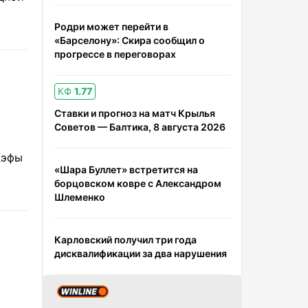
Родри может перейти в
«Барселону»: Скира сообщил о
прогрессе в переговорах
КФ
1.77
Ставки и прогноз на матч Крылья
Советов — Балтика, 8 августа 2026
Кэфы
«Шара Буллет» встретится на
борцовском ковре с Александром
Шлеменко
Карловский получил три года
дисквалификации за два нарушения