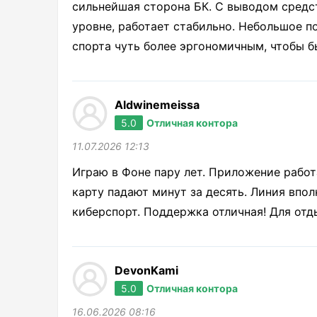
сильнейшая сторона БК. С выводом средс
уровне, работает стабильно. Небольшое п
спорта чуть более эргономичным, чтобы 
Aldwinemeissa
5.0
Отличная контора
11.07.2026 12:13
Играю в Фоне пару лет. Приложение работа
карту падают минут за десять. Линия впол
киберспорт. Поддержка отличная! Для отд
DevonKami
5.0
Отличная контора
16.06.2026 08:16