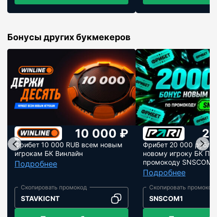
Бонусы других букмекеров
10 000 ₽
20
Фрибет 10 000 RUB всем новым
Фрибет 20 000 рубле
игрокам БК Винлайн
новому игроку БК Пар
промокоду SNSCOM1
Подробнее
Подробнее
STAVKICNT
SNSCOM1