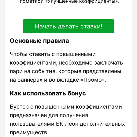
пометкой «Улучшенные коэффициенты».
Начать делать ставки!
Основные правила
Чтобы ставить с повышенными
коэффициентами, необходимо заключать
пари на события, которые представлены
на баннерах и во вкладке «Промо».
Как использовать бонус
Бустер с повышенными коэффициентами
предназначен для получения
пользователями БК Леон дополнительных
преимуществ.