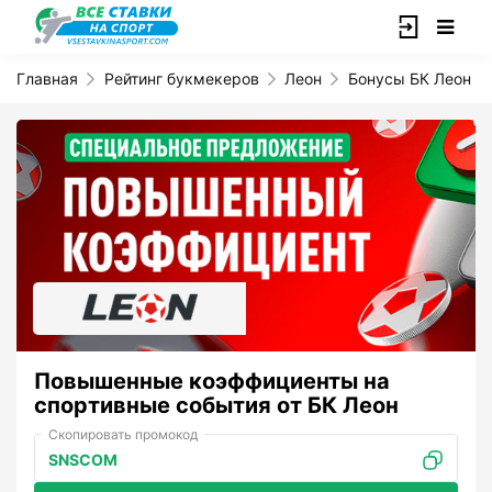
Главная
Рейтинг букмекеров
Леон
Бонусы БК Леон
Повышенные коэффициенты на
спортивные события от БК Леон
SNSCOM