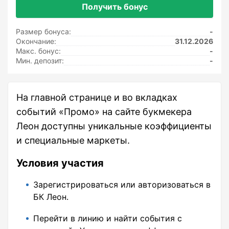
Получить бонус
Размер бонуса:
-
Окончание:
31.12.2026
Макс. бонус:
-
Мин. депозит:
-
На главной странице и во вкладках
событий «Промо» на сайте букмекера
Леон доступны уникальные коэффициенты
и специальные маркеты.
Условия участия
Зарегистрироваться или авторизоваться в
БК Леон.
Перейти в линию и найти события с