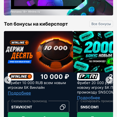
Реклама 18+ Winline.ru
Топ бонусы на киберспорт
Все бонусы
10 000 ₽
20
Фрибет 10 000 RUB всем новым
Фрибет 20 000 рубле
игрокам БК Винлайн
новому игроку БК Пар
промокоду SNSCOM1
Подробнее
Подробнее
STAVKICNT
SNSCOM1