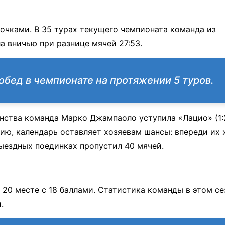
очками. В 35 турах текущего чемпионата команда из
а вничью при разнице мячей 27:53.
обед в чемпионате на протяжении 5 туров.
енства команда Марко Джампаоло уступила «Лацио» (1:
рию, календарь оставляет хозяевам шансы: впереди их
выездных поединках пропустил 40 мячей.
20 месте с 18 баллами. Статистика команды в этом се
.