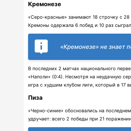
Кремонезе
«Серо-красные» занимают 18 строчку с 28 
Кремоны одержала 6 побед и 10 раз сыграл
«Кремонезе» не знает п
В последних 2 матчах национального перв
«Наполи» (0:4). Несмотря на неудачную се
игра с худшим клубом лиги, который в 17 
Пиза
«Черно-синие» обосновались на последнем 
удручает: всего 2 победы при 21 поражении