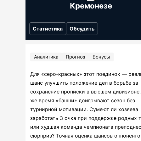
Кремонезе
Статистика
Обсудить
Аналитика
Прогноз
Бонусы
Для «серо-красных» этот поединок — реа
шанс улучшить положение дел в борьбе за
сохранение прописки в высшем дивизионе.
же время «башни» доигрывают сезон без
турнирной мотивации. Сумеют ли хозяева
заработать 3 очка при поддержке родных т
или худшая команда чемпионата преподне
сюрприз? Точная оценка шансов оппоненто