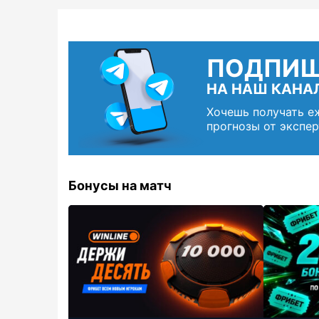
ПОДПИ
НА НАШ КАНА
Хочешь получать е
прогнозы от экспер
Бонусы на матч