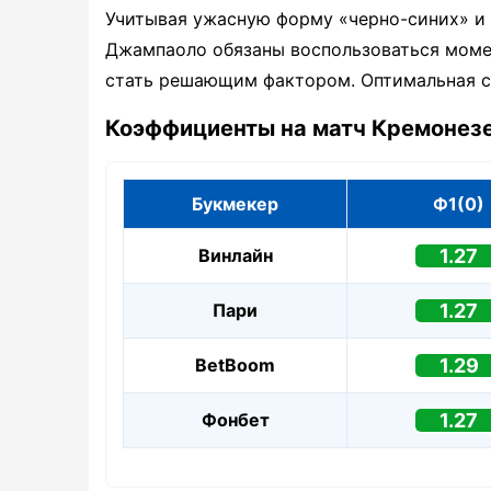
Учитывая ужасную форму «черно-синих» и 
Джампаоло обязаны воспользоваться момен
стать решающим фактором. Оптимальная с
Коэффициенты на матч Кремонез
Букмекер
Ф1(0)
Винлайн
1.27
Пари
1.27
BetBoom
1.29
Фонбет
1.27