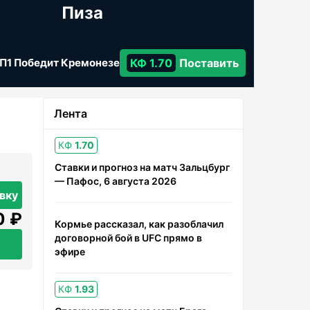
Пиза
П1 Победит Кремонезе
Поставить
Лента
КФ
1.70
Ставки и прогноз на матч Зальцбург
— Пафос, 6 августа 2026
вку
0 ₽
Кормье рассказал, как разоблачил
договорной бой в UFC прямо в
эфире
КФ
1.93