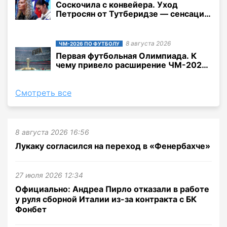
Соскочила с конвейера. Уход
Петросян от Тутберидзе — сенсация
и не сенсация одновременно
8 августа 2026
ЧМ-2026 ПО ФУТБОЛУ
Первая футбольная Олимпиада. К
чему привело расширение ЧМ-2026
до 48 команд?
Смотреть все
8 августа 2026 16:56
Лукаку согласился на переход в «Фенербахче»
27 июля 2026 12:34
Официально: Андреа Пирло отказали в работе
у руля сборной Италии из-за контракта с БК
Фонбет