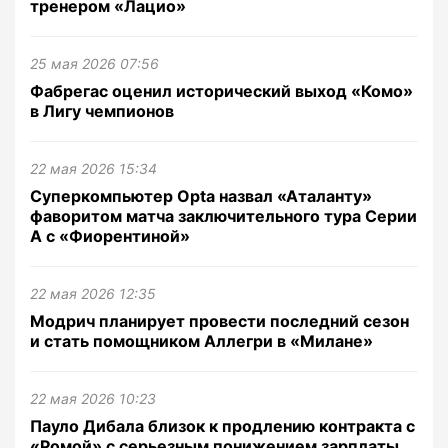
тренером «Лацио»
25 мая 2026 07:56
Фабрегас оценил исторический выход «Комо»
в Лигу чемпионов
22 мая 2026 15:34
Суперкомпьютер Opta назвал «Аталанту»
фаворитом матча заключительного тура Серии
А с «Фиорентиной»
22 мая 2026 12:35
Модрич планирует провести последний сезон
и стать помощником Аллегри в «Милане»
22 мая 2026 10:23
Пауло Дибала близок к продлению контракта с
«Ромой» с серьезным понижением зарплаты