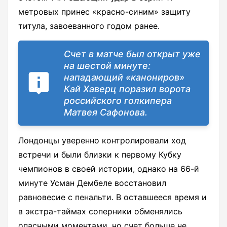
метровых принес «красно-синим» защиту
титула, завоеванного годом ранее.
Счет в матче был открыт уже
на шестой минуте:
нападающий «канониров»
Кай Хаверц поразил ворота
российского голкипера
Матвея Сафонова.
Лондонцы уверенно контролировали ход
встречи и были близки к первому Кубку
чемпионов в своей истории, однако на 66-й
минуте Усман Дембеле восстановил
равновесие с пенальти. В оставшееся время и
в экстра-таймах соперники обменялись
опасными моментами, но счет больше не