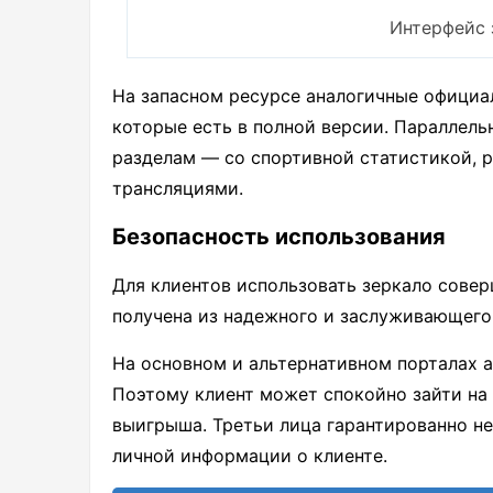
Интерфейс 
На запасном ресурсе аналогичные официал
которые есть в полной версии. Параллел
разделам — со спортивной статистикой, 
трансляциями.
Безопасность использования
Для клиентов использовать зеркало соверш
получена из надежного и заслуживающего
На основном и альтернативном порталах 
Поэтому клиент может спокойно зайти на
выигрыша. Третьи лица гарантированно не
личной информации о клиенте.