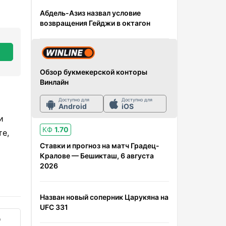
Абдель-Азиз назвал условие
возвращения Гейджи в октагон
Обзор букмекерской конторы
Винлайн
Доступно для
Доступно для
Android
iOS
и
КФ
1.70
те,
Ставки и прогноз на матч Градец-
Кралове — Бешикташ, 6 августа
2026
Назван новый соперник Царукяна на
UFC 331
р