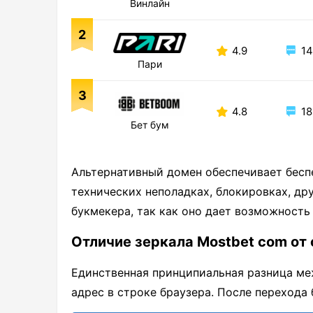
Винлайн
2
4.9
14
Пари
3
4.8
18
Бет бум
Альтернативный домен обеспечивает бесп
технических неполадках, блокировках, др
букмекера, так как оно дает возможность
Отличие зеркала Mostbet com от
Единственная принципиальная разница м
адрес в строке браузера. После перехода