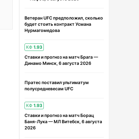
Ветеран UFC предположил, сколько
будет стоить контракт Усмана
Нурмагомедова
КФ
1.93
Ставки и прогноз на матч Брага —
Динамо Минск, 6 августа 2026
Пратес поставил ультиматум
полусредневесам UFC
КФ
1.93
Ставки и прогноз на матч Борац
Баня-Лука — МЛ Витебск, 6 августа
2026