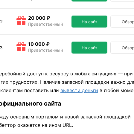
20 000 ₽
2
На сайт
Обзо
Приветственный
10 000 ₽
3
На сайт
Обзо
Приветственный
еребойный доступ к ресурсу в любых ситуациях — при
угих трудностях. Наличие запасной площадки важно дл
 клиентам поставить или
вывести деньги
в любой момен
 официального сайта
ежду основным порталом и новой запасной площадкой
 беттор окажется на ином URL.