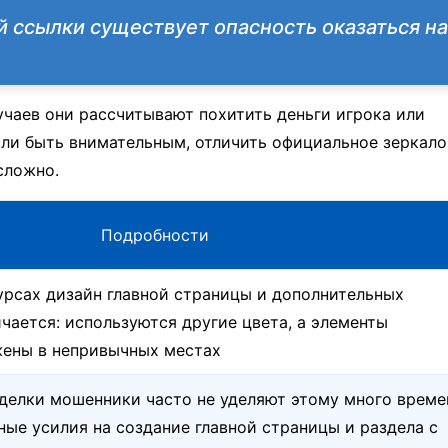
 ссылки существует опасность оказаться на
чаев они рассчитывают похитить деньги игрока или
сли быть внимательным, отличить официальное зеркало
сложно.
Подробности
рсах дизайн главной страницы и дополнительных
чается: используются другие цвета, а элементы
жены в непривычных местах
делки мошенники часто не уделяют этому много време
ные усилия на создание главной страницы и раздела с