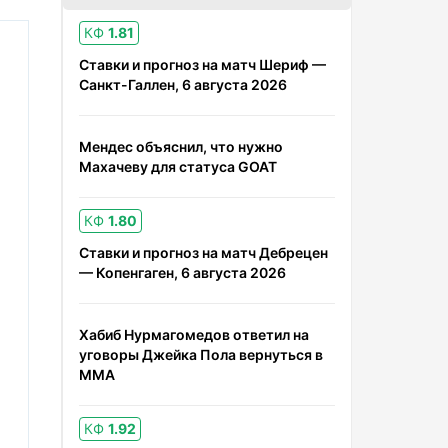
КФ
1.81
Ставки и прогноз на матч Шериф —
Санкт-Галлен, 6 августа 2026
Мендес объяснил, что нужно
Махачеву для статуса GOAT
КФ
1.80
Ставки и прогноз на матч Дебрецен
— Копенгаген, 6 августа 2026
Хабиб Нурмагомедов ответил на
уговоры Джейка Пола вернуться в
ММА
КФ
1.92