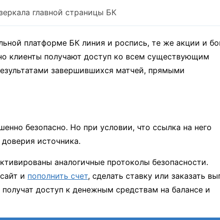
зеркала главной страницы БК
ьной платформе БК линия и роспись, те же акции и бо
ьно клиенты получают доступ ко всем существующим
результатами завершившихся матчей, прямыми
енно безопасно. Но при условии, что ссылка на него
 доверия источника.
активированы аналогичные протоколы безопасности.
 сайт и
пополнить счет
, сделать ставку или заказать вы
 получат доступ к денежным средствам на балансе и