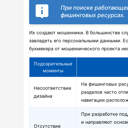
При поиске работающей
фишинговых ресурсах.
Их создают мошенники. В большинстве слу
завладеть его персональными данными. Е
букмекера от мошеннического проекта не
Подозрительные
моменты
На фишинговых ресу
Несоответствие
разделов часто отли
дизайна
навигации располо
При разработке под
и направляют основ
Отсутствие