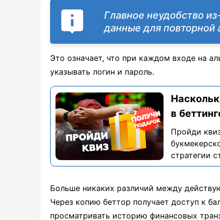
Главное неудобство из
данные для повторной 
Это означает, что при каждом входе на а
указывать логин и пароль.
Наскольк
в беттинг
Пройди квиз
букмекерско
стратегии с
Больше никаких различий между действу
Через копию беттор получает доступ к ба
просматривать историю финансовых тран