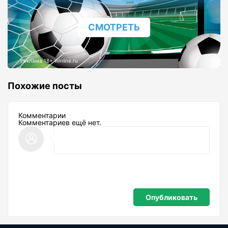
СМОТРЕТЬ
Реклама 18+ Winline.ru
Похожие посты
Комментарии
Комментариев ещё нет.