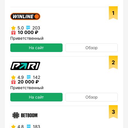
1
5.0
203
10 000 ₽
Приветственный
На сайт
Обзор
2
4.9
142
20 000 ₽
Приветственный
На сайт
Обзор
3
4.8
183