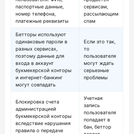
паспортные данные,
сервисам,
номер телефона,
рассылающим
платежные реквизиты
спам
Бетторы используют
одинаковые пароли в
Если это так,
разных сервисах,
то
поэтому данные для
пользователя
входа в аккаунт
могут ждать
букмекерской конторы
серьезные
и интернет-банкинг
проблемы
могут совпадать
Учетная
Блокировка счета
запись
администрацией
пользователя
букмекерской конторы
попадает в
вследствие нарушения
бан, беттор
правила о передаче
теряет