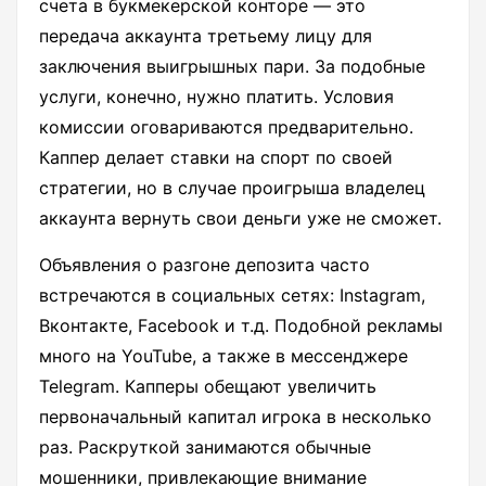
счета в букмекерской конторе — это
передача аккаунта третьему лицу для
заключения выигрышных пари. За подобные
услуги, конечно, нужно платить. Условия
комиссии оговариваются предварительно.
Каппер делает ставки на спорт по своей
стратегии, но в случае проигрыша владелец
аккаунта вернуть свои деньги уже не сможет.
Объявления о разгоне депозита часто
встречаются в социальных сетях: Instagram,
Вконтакте, Facebook и т.д. Подобной рекламы
много на YouTube, а также в мессенджере
Telegram. Капперы обещают увеличить
первоначальный капитал игрока в несколько
раз. Раскруткой занимаются обычные
мошенники, привлекающие внимание