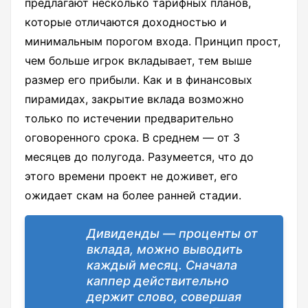
предлагают несколько тарифных планов,
которые отличаются доходностью и
минимальным порогом входа. Принцип прост,
чем больше игрок вкладывает, тем выше
размер его прибыли. Как и в финансовых
пирамидах, закрытие вклада возможно
только по истечении предварительно
оговоренного срока. В среднем — от 3
месяцев до полугода. Разумеется, что до
этого времени проект не доживет, его
ожидает скам на более ранней стадии.
Дивиденды — проценты от
вклада, можно выводить
каждый месяц. Сначала
каппер действительно
держит слово, совершая