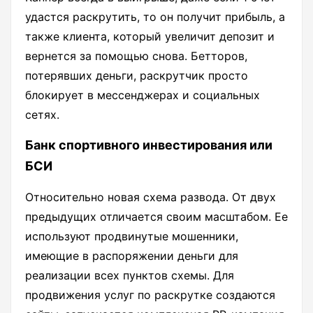
удастся раскрутить, то он получит прибыль, а
также клиента, который увеличит депозит и
вернется за помощью снова. Бетторов,
потерявших деньги, раскрутчик просто
блокирует в мессенджерах и социальных
сетях.
Банк спортивного инвестирования или
БСИ
Относительно новая схема развода. От двух
предыдущих отличается своим масштабом. Ее
используют продвинутые мошенники,
имеющие в распоряжении деньги для
реализации всех пунктов схемы. Для
продвижения услуг по раскрутке создаются