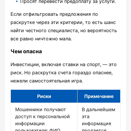
Просят перевести предоплату за услуги.
Если отфильтровать предложения по
раскрутке через эти критерии, то есть шанс
найти честного специалиста, но вероятность
все равно ничтожно мала.
Чем опасна
Инвестиции, включая ставки на спорт, — это
риск. Но раскрутка счета гораздо опаснее,
нежели самостоятельная игра.
Риски
Примечание
Мошенники получают
В дальнейшем
доступ к персональной
эта
информации
информация
пользователя: ФИО,
продается