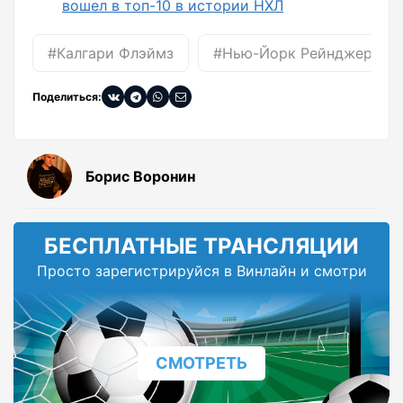
вошел в топ-10 в истории НХЛ
#Калгари Флэймз
#Нью-Йорк Рейнджерс
Поделиться:
Борис Воронин
БЕСПЛАТНЫЕ ТРАНСЛЯЦИИ
Просто зарегистрируйся в Винлайн и смотри
СМОТРЕТЬ