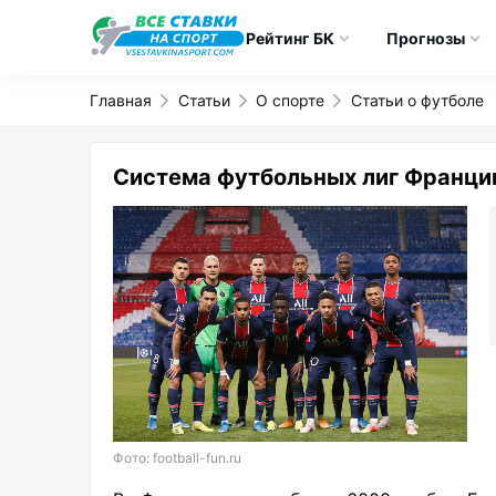
Рейтинг БК
Прогнозы
Главная
Статьи
О спорте
Статьи о футболе
Система футбольных лиг Франци
Фото: football-fun.ru