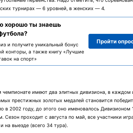
утбольные первенства. Надо отметить, что соревнова
ских турнирах — 6 уровней, в женских — 4.
о хорошо ты знаешь
футбола?
Пройти опро
из и получите уникальный бонус
й конторы, а также книгу «Лучшие
тавок на спорт»
 чемпионате имеют два элитных дивизиона, в каждом 
самых престижных золотых медалей становится победи
ло в 2002 году, до этого оно именовалось Дивизионом 1
Сезон проходит с августа по май, все участники игр
 на выезде (всего 34 тура).