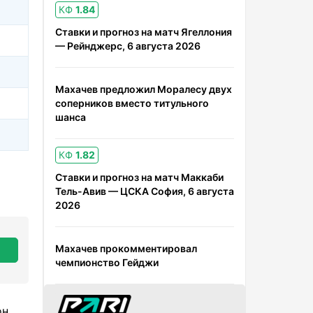
КФ
1.84
Ставки и прогноз на матч Ягеллония
— Рейнджерс, 6 августа 2026
Махачев предложил Моралесу двух
соперников вместо титульного
шанса
КФ
1.82
Ставки и прогноз на матч Маккаби
Тель-Авив — ЦСКА София, 6 августа
2026
Махачев прокомментировал
чемпионство Гейджи
он