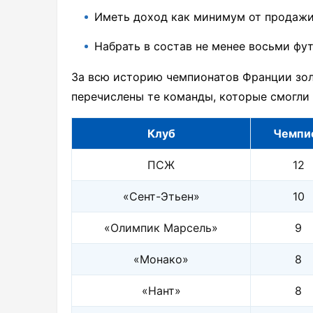
Иметь доход как минимум от продажи
Набрать в состав не менее восьми ф
За всю историю чемпионатов Франции зол
перечислены те команды, которые смогли 
Клуб
Чемпи
ПСЖ
12
«Сент-Этьен»
10
«Олимпик Марсель»
9
«Монако»
8
«Нант»
8