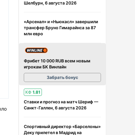
Шелбурн, 6 августа 2026
«Арсенал» и «Ньюкасл» завершили
трансфер Бруно Гимарайнса за 87
млн евро
Фрибет 10 000 RUB всем новым
игрокам БК Винлайн
Забрать бонус
КФ
1.81
Ставки и прогноз на матч Шериф —
Санкт-Галлен, 6 августа 2026
ыло
Спортивный директор «Барселоны»
Деку прилетел в Мадрид на