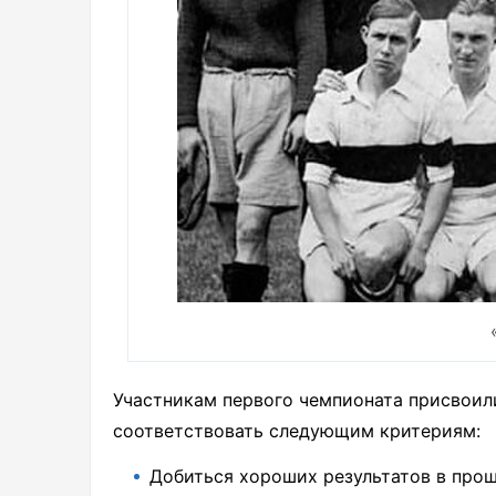
Участникам первого чемпионата присвоил
соответствовать следующим критериям:
Добиться хороших результатов в про