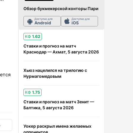
Обзор букмекерской конторы Пари
Доступно для
Доступно для
Android
iOS
КФ
1.62
Ставки и прогноз на матч
Краснодар — Ахмат, 5 августа 2026
Хьюз нацелился на трилогию с
нется
Нурмагомедовым
КФ
1.75
Ставки и прогноз на матч Зенит —
Балтика, 5 августа 2026
р
Уокер раскрыл имена желаемых
оппонентов