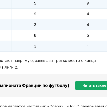
5
9
9
4
3
4
6
5
3
1
летают напрямую, занявшая третье место с конца
з Лиги 2.
емпионата Франции по футболу)
Читать также
ров является наставник «Осера» Ги Ру. С перерывами 