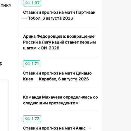
КФ
1.97
мпик»
Ставки и прогноз на матч Партизан
— Тобол, 6 августа 2026
Арина Федоровцева: возвращение
России в Лигу наций станет первым
шагом к ОИ-2028
ер
КФ
1.71
Ставки и прогноз на матч Динамо
Киев — Карабах, 6 августа 2026
Команда Махачева определилась со
следующим претендентом
КФ
1.72
Ставки и прогноз на матч Аякс —